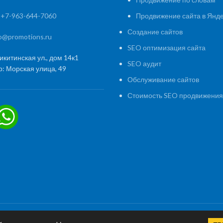
:
+7-963-644-7060
Продвижение сайта в Янд
Создание сайтов
fo@promotions.ru
SEO оптимизация сайта
икитинская ул., дом 14к1
SEO аудит
: Морская улица, 49
Обслуживание сайтов
Стоимость SEO продвижения
Раскрутка сайта
|
Создание сай
ll rights reserved