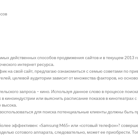
осов
самых действенных способов продвижения сайтов и в текущем 2013 г
ческого интернет ресурса.
фик на свой сайт, предлагаю ознакомиться с семью советами по при
телей, целевой аудитории зависит от множества факторов, но осно
ельского запроса – кино. Используя данное слово в процессе поиска
 в киноиндустрии или выяснить расписание показов в кинотеатрах с
 высока.
воспользоваться для поиска потенциальные клиенты должны быть пр
с более эффективен: «Samsung M65» или «сотовый телефон»? соверше
делью сотового аппарата, следовательно, может ее приобрести. Тог