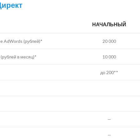
Директ
НАЧАЛЬНЫЙ
le AdWords (рублей)*
20 000
(рублей в месяц)*
10 000
до 200**
—
—