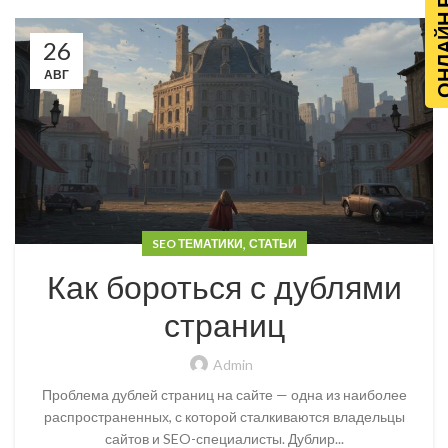
ОНЛАЙН Р
26
АВГ
,
SEO ТЕМАТИКИ
СТАТЬИ
Как бороться с дублями
страниц
Admin
Проблема дублей страниц на сайте — одна из наиболее
распространенных, с которой сталкиваются владельцы
сайтов и SEO-специалисты. Дублир...