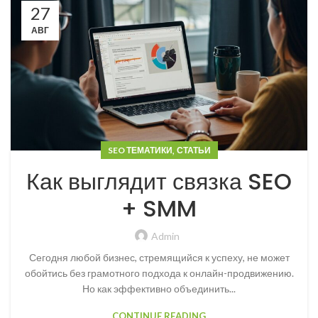
27
АВГ
,
SEO ТЕМАТИКИ
СТАТЬИ
Как выглядит связка SEO
+ SMM
Admin
Сегодня любой бизнес, стремящийся к успеху, не может
обойтись без грамотного подхода к онлайн-продвижению.
Но как эффективно объединить...
CONTINUE READING