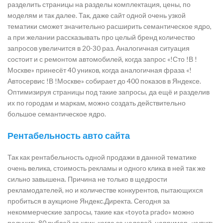
разделить страницы на разделы комплектация, цены, по
моделям и так далее. Так, даже сайт одной очень узкой
тематики сможет значительно расширить семантическое ядро,
а при желании рассказывать про целый бренд количество
запросов увеличится в 20-30 раз. Аналогичная ситуация
состоит и с ремонтом автомобилей, когда запрос «!Сто !В !
Москве» принесёт 40 уников, когда аналогичная фраза «!
Автосервис !В !Москве» собирает до 400 показов в Яндексе.
Оптимизируя страницы под такие запросы, да ещё и разделив
их по городам и маркам, можно создать действительно
большое семантическое ядро.
Рентабельность авто сайта
Так как рентабельность одной продажи в данной тематике
очень велика, стоимость рекламы и одного клика в ней так же
сильно завышена. Причина не только в щедрости
рекламодателей, но и количестве конкурентов, пытающихся
пробиться в аукционе Яндекс.Директа. Сегодня за
некоммерческие запросы, такие как «toyota prado» можно
получить 80 рублей за клик, когда за целевой, например, «купить