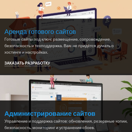
Аренда готового сайтов
Готовые сайты под ключ: размещение, сопровождение,
безопасность и техподдержка. Вам не придётся думать о
хостинге и настройках.
ЗАКАЗАТЬ РАЗРАБОТКУ
Администрирование сайтов
Управление и поддержка сайтов: обновления, резервные копии,
безопасность, мониторинг и устранение сбоев.