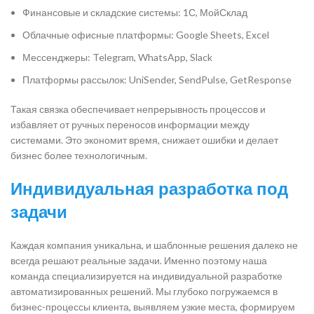
Финансовые и складские системы: 1С, МойСклад
Облачные офисные платформы: Google Sheets, Excel
Мессенджеры: Telegram, WhatsApp, Slack
Платформы рассылок: UniSender, SendPulse, GetResponse
Такая связка обеспечивает непрерывность процессов и
избавляет от ручных переносов информации между
системами. Это экономит время, снижает ошибки и делает
бизнес более технологичным.
Индивидуальная разработка под
задачи
Каждая компания уникальна, и шаблонные решения далеко не
всегда решают реальные задачи. Именно поэтому наша
команда специализируется на индивидуальной разработке
автоматизированных решений. Мы глубоко погружаемся в
бизнес-процессы клиента, выявляем узкие места, формируем