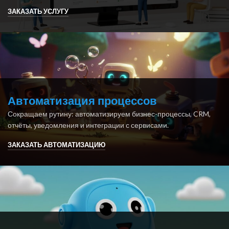
ЗАКАЗАТЬ УСЛУГУ
Автоматизация процессов
Сокращаем рутину: автоматизируем бизнес-процессы, CRM,
отчёты, уведомления и интеграции с сервисами.
ЗАКАЗАТЬ АВТОМАТИЗАЦИЮ