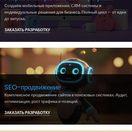
Создаём мобильные приложения, CRM-системы и
индивидуальные решения для бизнеса. Полный цикл — от идеи
до запуска.
ЗАКАЗАТЬ РАЗРАБОТКУ
SEO-продвижение
Комплексное продвижение сайтов в поисковых системах. Аудит,
оптимизация, рост трафика и позиций.
ЗАКАЗАТЬ РАЗРАБОТКУ