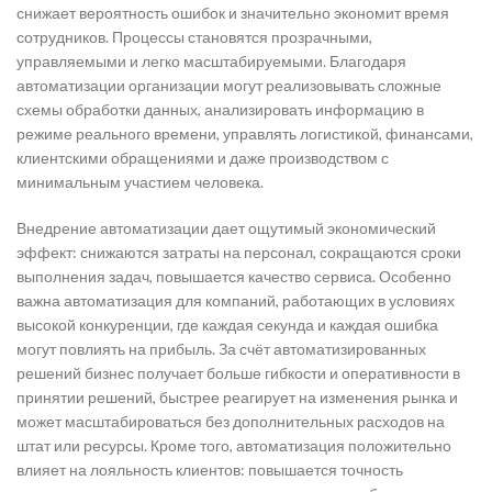
снижает вероятность ошибок и значительно экономит время
сотрудников. Процессы становятся прозрачными,
управляемыми и легко масштабируемыми. Благодаря
автоматизации организации могут реализовывать сложные
схемы обработки данных, анализировать информацию в
режиме реального времени, управлять логистикой, финансами,
клиентскими обращениями и даже производством с
минимальным участием человека.
Внедрение автоматизации дает ощутимый экономический
эффект: снижаются затраты на персонал, сокращаются сроки
выполнения задач, повышается качество сервиса. Особенно
важна автоматизация для компаний, работающих в условиях
высокой конкуренции, где каждая секунда и каждая ошибка
могут повлиять на прибыль. За счёт автоматизированных
решений бизнес получает больше гибкости и оперативности в
принятии решений, быстрее реагирует на изменения рынка и
может масштабироваться без дополнительных расходов на
штат или ресурсы. Кроме того, автоматизация положительно
влияет на лояльность клиентов: повышается точность