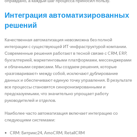
оправдано, а каждый шаг процесса приносил пользу.
Интеграция автоматизированных
решений
Качественная автоматизация невозможна без полной
интеграции с существующей ИТ-инфраструктурой компании.
Современные решения работают в тесной связке с CRM, ERP,
бухгалтерией, маркетинговыми платформами, мессенджерами
и облачными сервисами. Мы создаем решения, которые
«разговаривают» между собой, исключают дублирование
данных и обеспечивают единую точку управления. В результате
все процессы становятся синхронизированными и
предсказуемыми, что значительно упрощает работу
руководителей и отделов.
Наиболее часто автоматизация включает интеграцию со
следующими системами:
CRM: Битрикс24, AmoCRM, RetailCRM