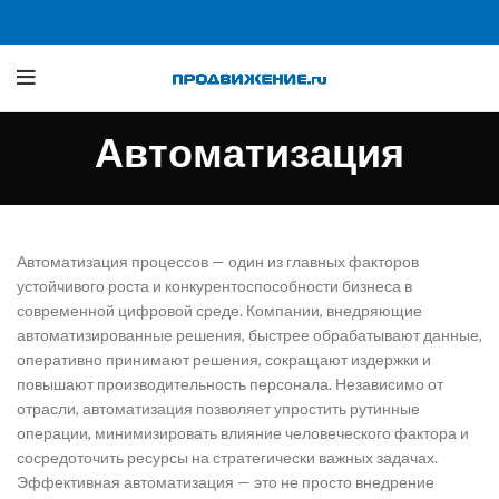
Автоматизация
Автоматизация процессов — один из главных факторов
устойчивого роста и конкурентоспособности бизнеса в
современной цифровой среде. Компании, внедряющие
автоматизированные решения, быстрее обрабатывают данные,
оперативно принимают решения, сокращают издержки и
повышают производительность персонала. Независимо от
отрасли, автоматизация позволяет упростить рутинные
операции, минимизировать влияние человеческого фактора и
сосредоточить ресурсы на стратегически важных задачах.
Эффективная автоматизация — это не просто внедрение