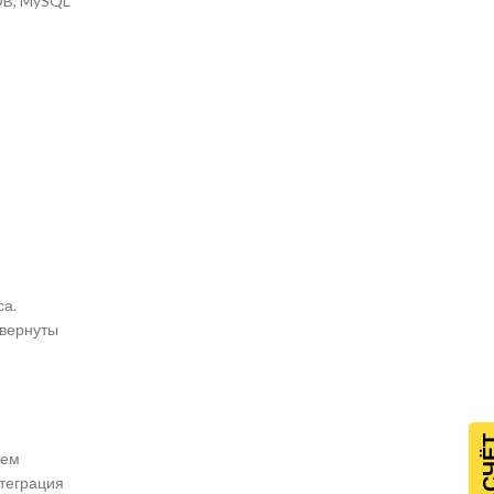
oDB, MySQL
са.
звернуты
уем
нтеграция