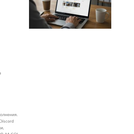
з
полнения.
Discord
и,