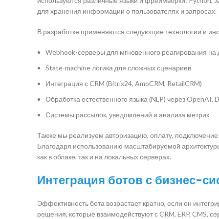
используются различные языки и фреймворки: Python, Ja
для хранения информации о пользователях и запросах.
В разработке применяются следующие технологии и ин
Webhook-серверы для мгновенного реагирования на 
State-machine логика для сложных сценариев
Интеграция с CRM (Bitrix24, AmoCRM, RetailCRM)
Обработка естественного языка (NLP) через OpenAI, D
Системы рассылок, уведомлений и анализа метрик
Также мы реализуем авторизацию, оплату, подключение а
Благодаря использованию масштабируемой архитектуры, 
как в облаке, так и на локальных серверах.
Интеграция ботов с бизнес-с
Эффективность бота возрастает кратно, если он интег
решения, которые взаимодействуют с CRM, ERP, CMS, с