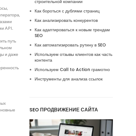
строительной компании
осы,
Как бороться с дублями страниц
оператора,
Как анализировать конкурентов
базами
и API.
Как адаптироваться к новым трендам
SEO
ить путь
Как автоматизировать рутину в SEO
альном
Используем отзывы клиентов как часть
ды и даже
контента
о
еренность
Используем Call to Action грамотно
Инструменты для анализа ссылок
ных
SEO ПРОДВИЖЕНИЕ САЙТА
основные