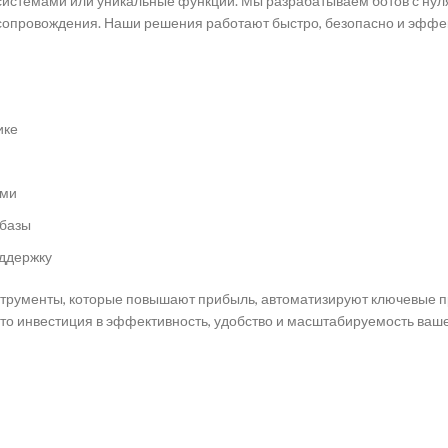
 системами или уникальные функции. Мы разрабатываем ботов с нуля
 сопровождения. Наши решения работают быстро, безопасно и эффе
ике
ами
 базы
ддержку
трументы, которые повышают прибыль, автоматизируют ключевые п
это инвестиция в эффективность, удобство и масштабируемость ваш