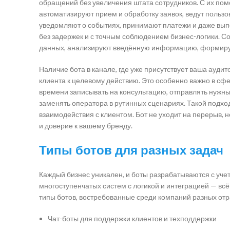
обращений без увеличения штата сотрудников. С их по
автоматизируют прием и обработку заявок, ведут пользо
уведомляют о событиях, принимают платежи и даже выпо
без задержек и с точным соблюдением бизнес-логики. С
данных, анализируют введённую информацию, формирую
Наличие бота в канале, где уже присутствует ваша аудит
клиента к целевому действию. Это особенно важно в сфе
времени записывать на консультацию, отправлять нужн
заменять оператора в рутинных сценариях. Такой подход
взаимодействия с клиентом. Бот не уходит на перерыв, 
и доверие к вашему бренду.
Типы ботов для разных задач
Каждый бизнес уникален, и боты разрабатываются с уче
многоступенчатых систем с логикой и интеграцией — всё
типы ботов, востребованные среди компаний разных отр
Чат-боты для поддержки клиентов и техподдержки