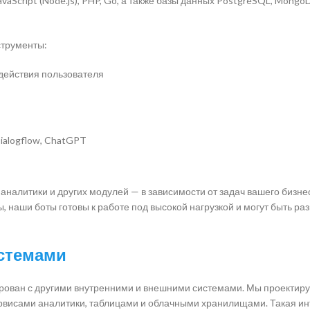
vaScript (Node.js), PHP, Go, а также базы данных PostgreSQL, Mong
струменты:
действия пользователя
ialogflow, ChatGPT
налитики и других модулей — в зависимости от задач вашего бизне
наши боты готовы к работе под высокой нагрузкой и могут быть ра
истемами
рирован с другими внутренними и внешними системами. Мы проектир
ервисами аналитики, таблицами и облачными хранилищами. Такая и