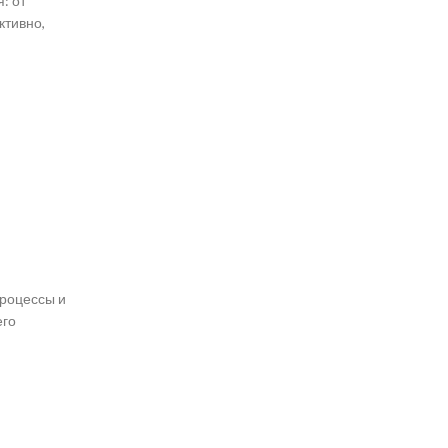
: от
ктивно,
роцессы и
его