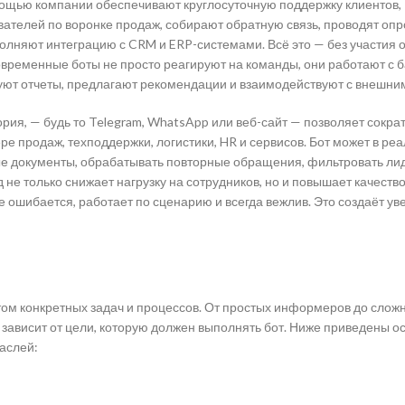
мощью компании обеспечивают круглосуточную поддержку клиентов,
вателей по воронке продаж, собирают обратную связь, проводят опр
лняют интеграцию с CRM и ERP-системами. Всё это — без участия 
овременные боты не просто реагируют на команды, они работают с 
т отчеты, предлагают рекомендации и взаимодействуют с внешним
ория, — будь то Telegram, WhatsApp или веб-сайт — позволяет сократ
ре продаж, техподдержки, логистики, HR и сервисов. Бот может в ре
ые документы, обрабатывать повторные обращения, фильтровать ли
 не только снижает нагрузку на сотрудников, но и повышает качеств
не ошибается, работает по сценарию и всегда вежлив. Это создаёт ув
том конкретных задач и процессов. От простых информеров до слож
 зависит от цели, которую должен выполнять бот. Ниже приведены 
аслей: