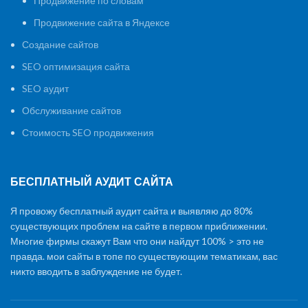
Продвижение по словам
Продвижение сайта в Яндексе
Создание сайтов
SEO оптимизация сайта
SEO аудит
Обслуживание сайтов
Стоимость SEO продвижения
БЕСПЛАТНЫЙ АУДИТ САЙТА
Я провожу бесплатный аудит сайта и выявляю до 80%
существующих проблем на сайте в первом приближении.
Многие фирмы скажут Вам что они найдут 100% > это не
правда. мои сайты в топе по существующим тематикам, вас
никто вводить в заблуждение не будет.