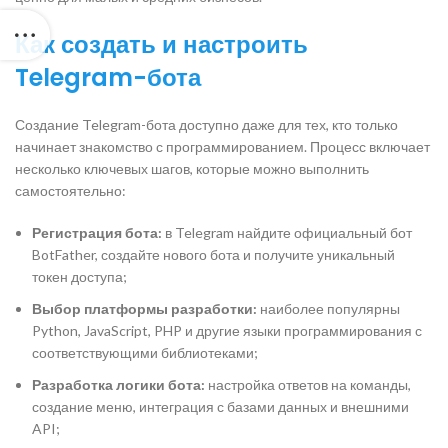
Как создать и настроить
Telegram-бота
Создание Telegram-бота доступно даже для тех, кто только
начинает знакомство с программированием. Процесс включает
несколько ключевых шагов, которые можно выполнить
самостоятельно:
Регистрация бота:
в Telegram найдите официальный бот
BotFather, создайте нового бота и получите уникальный
токен доступа;
Выбор платформы разработки:
наиболее популярны
Python, JavaScript, PHP и другие языки программирования с
соответствующими библиотеками;
Разработка логики бота:
настройка ответов на команды,
создание меню, интеграция с базами данных и внешними
API;