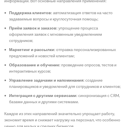
информации. Вот основные направления применения:
Поддержка клиентов:
автоматизация ответов на часто
задаваемые вопросы и круглосуточная помощь;
Приём заявок и заказов:
упрощение процесса
оформления заявок с мгновенным уведомлением
сотрудников;
Маркетинг и рассылки:
отправка персонализированных
предложений и новостей клиентам;
Образование и обучение:
проведение опросов, тестов и
интерактивных курсов;
Управление задачами и напоминания:
создание
планировщиков и уведомлений для сотрудников и клиентов;
Интеграция с другими сервисами:
синхронизация с CRM,
базами данных и другими системами.
Каждое из этих направлений значительно упрощает работу,
экономит время и снижает нагрузку на персонал, что особенно
ценно для малых и средних бизнесов.