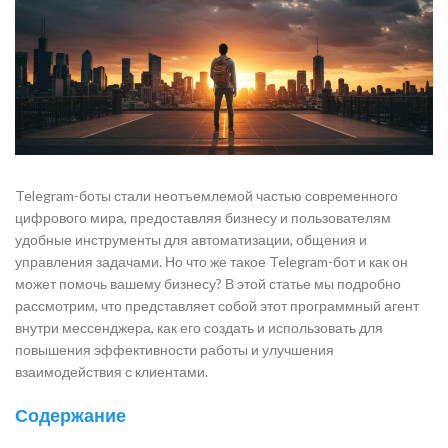
Telegram-боты стали неотъемлемой частью современного
цифрового мира, предоставляя бизнесу и пользователям
удобные инструменты для автоматизации, общения и
управления задачами. Но что же такое Telegram-бот и как он
может помочь вашему бизнесу? В этой статье мы подробно
рассмотрим, что представляет собой этот программный агент
внутри мессенджера, как его создать и использовать для
повышения эффективности работы и улучшения
взаимодействия с клиентами.
Содержание