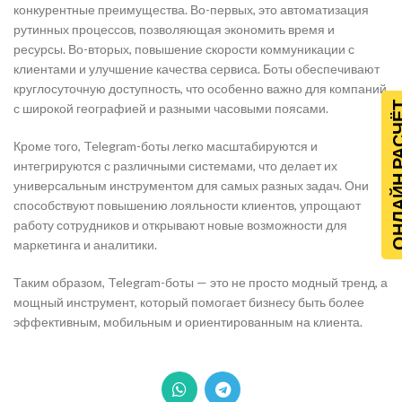
конкурентные преимущества. Во-первых, это автоматизация
рутинных процессов, позволяющая экономить время и
ресурсы. Во-вторых, повышение скорости коммуникации с
клиентами и улучшение качества сервиса. Боты обеспечивают
круглосуточную доступность, что особенно важно для компаний
ОНЛАЙН Р
с широкой географией и разными часовыми поясами.
Кроме того, Telegram-боты легко масштабируются и
интегрируются с различными системами, что делает их
универсальным инструментом для самых разных задач. Они
способствуют повышению лояльности клиентов, упрощают
работу сотрудников и открывают новые возможности для
маркетинга и аналитики.
Таким образом, Telegram-боты — это не просто модный тренд, а
мощный инструмент, который помогает бизнесу быть более
эффективным, мобильным и ориентированным на клиента.