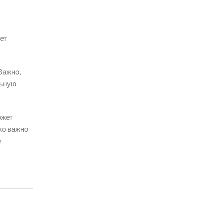
ет
Важно,
льную
ожет
ко важно
е