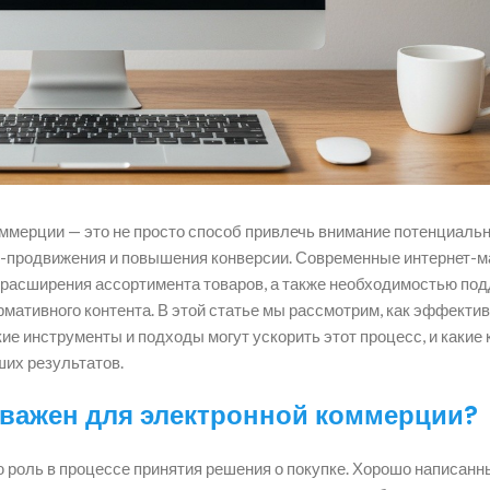
оммерции — это не просто способ привлечь внимание потенциаль
O-продвижения и повышения конверсии. Современные интернет-м
 расширения ассортимента товаров, а также необходимостью по
мативного контента. В этой статье мы рассмотрим, как эффекти
кие инструменты и подходы могут ускорить этот процесс, и каки
их результатов.
 важен для электронной коммерции?
ю роль в процессе принятия решения о покупке. Хорошо написанн