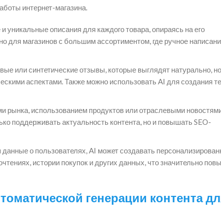
аботы интернет-магазина.
и уникальные описания для каждого товара, опираясь на его
но для магазинов с большим ассортиментом, где ручное написан
ые или синтетические отзывы, которые выглядят натурально, н
ческими аспектами. Также можно использовать AI для создания те
и рынка, использованием продуктов или отраслевыми новостями
ько поддерживать актуальность контента, но и повышать SEO-
 данные о пользователях, AI может создавать персонализирова
чтениях, истории покупок и других данных, что значительно пов
томатической генерации контента дл