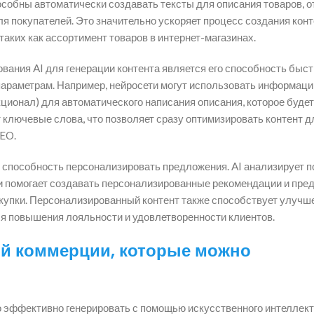
особны автоматически создавать тексты для описания товаров, о
я покупателей. Это значительно ускоряет процесс создания конт
таких как ассортимент товаров в интернет-магазинах.
ания AI для генерации контента является его способность быст
параметрам. Например, нейросети могут использовать информаци
кционал) для автоматического написания описания, которое будет
т ключевые слова, что позволяет сразу оптимизировать контент д
SEO.
о способность персонализировать предложения. AI анализирует 
 и помогает создавать персонализированные рекомендации и пре
покупки. Персонализированный контент также способствует улуч
ля повышения лояльности и удовлетворенности клиентов.
ой коммерции, которые можно
о эффективно генерировать с помощью искусственного интеллекта