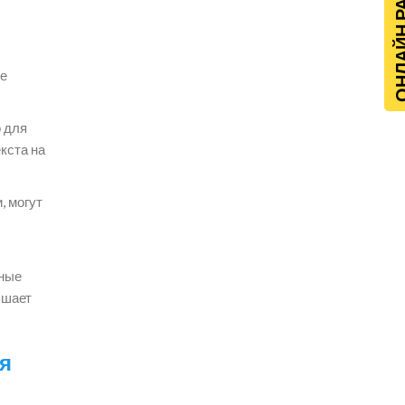
ОНЛАЙН Р
ие
о для
кста на
, могут
нные
ышает
я