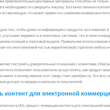
также привлекательные рекламные материалы способны не только
в в необходимости совершить покупку. Без качественного контен
составляющую, что может привести к снижению конверсии и поте
 для того, чтобы донести информацию о продукте, но и помогает в
, улучшают видимость в поисковых системах, что, в свою очеред
чшению позиций в поисковой выдаче. Правильное использование 
ает его неотъемлемой частью маркетинговой стратегии любого о
помогает построить доверительные отношения с клиентами. Описа
 контента позволяют пользователю лучше понять, как продукт мож
н имеет и почему именно этот товар стоит приобрести. Это все с
вым для роста продаж и лояльности покупателей.
ть контент для электронной коммерц
интеллекта (AI), процесс генерации контента для электронной ко