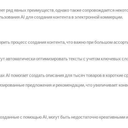
еет ряд явных преимуществ, однако также сопровождается неко
ьзования AI для создания контента в электронной коммерции.
орить процесс создания контента, что важно при большом ассор
ут автоматически оптимизировать тексты с учетом ключевых сло
х AI помогает создать описания для тысяч товаров в короткие ср
изированные предложения и рекомендации, что увеличивает конв
созданные с помощью AI, могут быть недостаточно креативными 