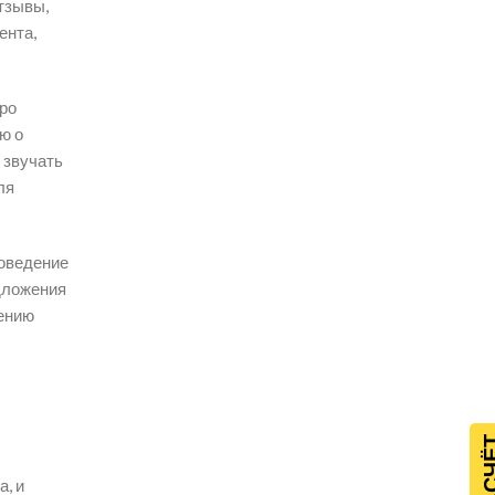
тзывы,
ента,
ро
ю о
 звучать
ля
поведение
дложения
шению
, и