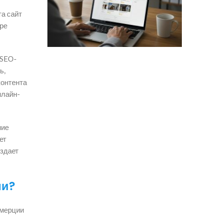
та сайт
ре
 SEO-
ь,
контента
нлайн-
ние
ет
оздает
ии?
ммерции