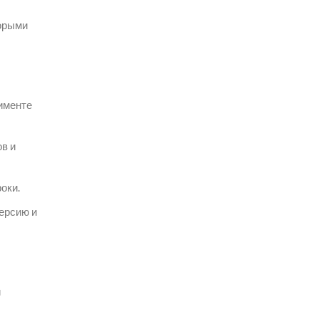
торыми
тименте
в и
оки.
ерсию и
и