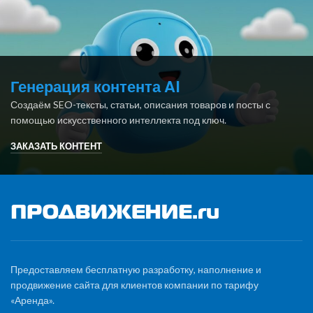
Генерация контента AI
Создаём SEO-тексты, статьи, описания товаров и посты с
помощью искусственного интеллекта под ключ.
ЗАКАЗАТЬ КОНТЕНТ
Предоставляем бесплатную разработку, наполнение и
продвижение сайта для клиентов компании по тарифу
«Аренда».