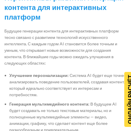
контента для интерактивных
платформ
Будущее генерации контента для интерактивных платформ
тесно связано с развитием технологий искусственного
интеллекта. С каждым годом AI становится более точным и
умным, что открывает новые возможности для создания
контента. В ближайшие годы можно ожидать улучшения в
следующих областях:
Улучшение персонализации:
Система AI будет еще точнее
ОНЛАЙН Р
анализировать поведение пользователей, создавая контент,
который идеально соответствует их интересам и
потребностям.
Генерация мультимедийного контента:
В будущем AI
будет создавать не только текстовые материалы, но и
полноценные мультимедийные элементы — видео,
анимации, графику, что сделает контент еще более
разнообразным и привлекательным.