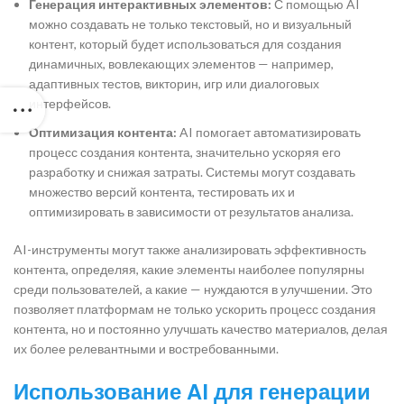
Генерация интерактивных элементов:
С помощью AI
можно создавать не только текстовый, но и визуальный
контент, который будет использоваться для создания
динамичных, вовлекающих элементов — например,
адаптивных тестов, викторин, игр или диалоговых
интерфейсов.
Оптимизация контента:
AI помогает автоматизировать
процесс создания контента, значительно ускоряя его
разработку и снижая затраты. Системы могут создавать
множество версий контента, тестировать их и
оптимизировать в зависимости от результатов анализа.
AI-инструменты могут также анализировать эффективность
контента, определяя, какие элементы наиболее популярны
среди пользователей, а какие — нуждаются в улучшении. Это
позволяет платформам не только ускорить процесс создания
контента, но и постоянно улучшать качество материалов, делая
их более релевантными и востребованными.
Использование AI для генерации