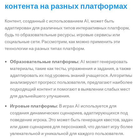
контента на разных платформах
Контент, созданный с использованием AI, может быть
адаптирован для различных типов интерактивных платформ,
будь то образовательные ресурсы, игровые сервисы или
социальные сети. Рассмотрим, как можно применить эти
технологии на разных типах платформ.
Образовательные платформы:
AI может генерировать
материалы, такие как тесты, упражнения и задания, а также
адаптировать их под уровень знаний учащегося. Алгоритмы
анализируют прогресс пользователя, предлагают наиболее
подходящий контент и помогают в выявлении слабых мест
для дальнейшего улучшения.
Игровые платформы:
В играх AI используется для
создания динамических сценариев, адаптирующихся под
поведение игрока. Это может быть генерация квестов, задач
или даже сценариев для персонажей, что делает игру более
увлекательной и уникальной для каждого пользователя.