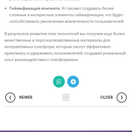
Геймификация контента:
AI сможет создавать более
сложные и интересные элементы геймификации, что будет
способствовать увеличению вовлеченности пользователей.
В результате развития этих технологий мы получим еще более
качественные и персонализированные материалы для
интерактивных платформ, которые смогут эффективно
привлекать и удерживать пользователей, создавая уникальный
опыт взаимодействия с платформами.
NEWER
OLDER