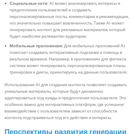
Социальные сети:
AI может анализировать интересы и
предпочтения пользователей и создавать
персонализированные посты, комментарии и рекомендации,
что значительно повышает вовлеченность. Также AI может
генерировать контент для рекламных материалов, который
будет наиболее релевантен аудитории.
Мобильные приложения:
Для мобильных приложений AI
помогает создавать интерактивные подсказки и помощь в
реальном времени. Например, в приложениях для фитнеса
система может генерировать персонализированные планы
тренировок и диеты, ориентируясь на данные пользователя.
Использование AI для создания контента позволяет создавать
уникальные материалы, которые будут динамично
адаптироваться под нужды и предпочтения пользователя. Это
особенно важно для интерактивных платформ, где успешное
взаимодействие с пользователем зависит от способности
контента подстраиваться под его действия и интересы.
Перспективы развития генерации