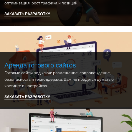
оптимизация, рост трафика и позиций.
ЗАКАЗАТЬ РАЗРАБОТКУ
Аренда готового сайтов
Готовые сайты под ключ: размещение, сопровождение,
безопасность и техподдержка. Вам не придётся думать о
хостинге и настройках.
ЗАКАЗАТЬ РАЗРАБОТКУ