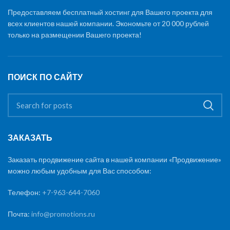
Предоставляем бесплатный хостинг для Вашего проекта для
всех клиентов нашей компании. Экономьте от 20 000 рублей
только на размещении Вашего проекта!
ПОИСК ПО САЙТУ
ЗАКАЗАТЬ
Заказать продвижение сайта в нашей компании «Продвижение»
можно любым удобным для Вас способом:
Телефон:
+7-963-644-7060
Почта:
info@promotions.ru