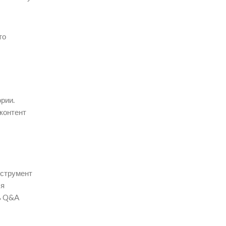
то
ории.
 контент
нструмент
ля
ть Q&A