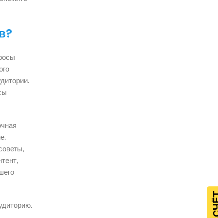
в?
просы
ого
удитории.
сы
очная
е.
советы,
тент,
шего
удиторию.