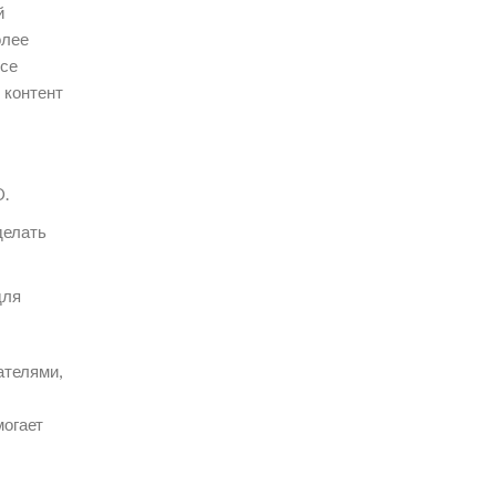
й
олее
все
 контент
O.
делать
для
ателями,
могает