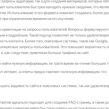
 запросы аудитории, так и для создания материалов, которые об
ают пользователю быстрее находить нужные сведения, что явля
том. Использование этого формата помогает создавать более до
 при ограниченном времени на его изучение.
 ориентация на запросы пользователей. Вопросы формулируютс
ым и подробным. Такой подход позволяет не только удовлетвори
ость контента. Более того, поисковые системы, такие как Google,
 конкретные запросы пользователей. Это повышает вероятность 
 и, как следствие, привлекая больше трафика на сайт.
 найти нужную информацию, не тратя время на чтение больших т
 интерес, а ответы предоставляют полезную информацию, что
шить видимость сайта в поисковых системах, так как удовлетво
ответов идеально подходит для создания FAQ-страниц, а также д
озволяет клиентам найти быстрые ответы на частые вопросы и сэ