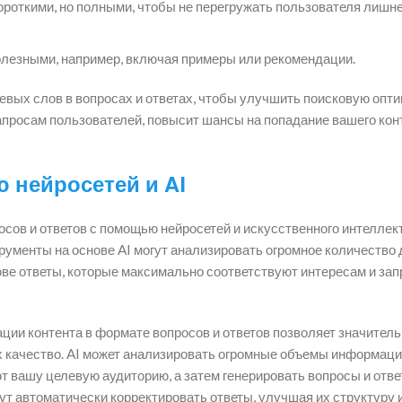
роткими, но полными, чтобы не перегружать пользователя лишн
езными, например, включая примеры или рекомендации.
чевых слов в вопросах и ответах, чтобы улучшить поисковую опт
просам пользователей, повысит шансы на попадание вашего кон
 нейросетей и AI
осов и ответов с помощью нейросетей и искусственного интеллек
рументы на основе AI могут анализировать огромное количество 
ове ответы, которые максимально соответствуют интересам и за
ции контента в формате вопросов и ответов позволяет значител
х качество. AI может анализировать огромные объемы информаци
 вашу целевую аудиторию, а затем генерировать вопросы и отве
ут автоматически корректировать ответы, улучшая их структуру и