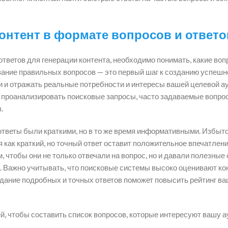
онтент в формате вопросов и ответо
тветов для генерации контента, необходимо понимать, какие во
ание правильных вопросов — это первый шаг к созданию успешн
и и отражать реальные потребности и интересы вашей целевой а
о проанализировать поисковые запросы, часто задаваемые вопро
.
 ответы были краткими, но в то же время информативными. Избыт
 как краткий, но точный ответ оставит положительное впечатлени
тобы они не только отвечали на вопрос, но и давали полезные 
Важно учитывать, что поисковые системы высоко оценивают кон
здание подробных и точных ответов поможет повысить рейтинг ва
, чтобы составить список вопросов, которые интересуют вашу а