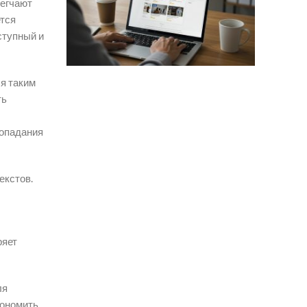
легчают
ется
ступный и
я таким
ть
попадания
екстов.
ряет
ля
кономить