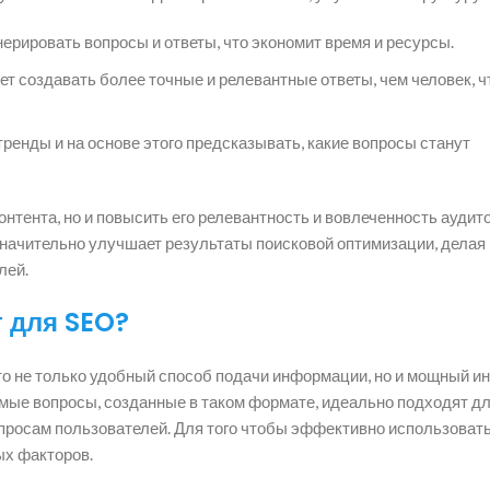
нерировать вопросы и ответы, что экономит время и ресурсы.
т создавать более точные и релевантные ответы, чем человек, ч
ренды и на основе этого предсказывать, какие вопросы станут
онтента, но и повысить его релевантность и вовлеченность аудит
значительно улучшает результаты поисковой оптимизации, делая
лей.
 для SEO?
это не только удобный способ подачи информации, но и мощный и
емые вопросы, созданные в таком формате, идеально подходят д
запросам пользователей. Для того чтобы эффективно использова
ых факторов.