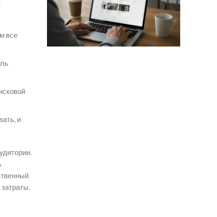
е
м все
ель
исковой
ать, и
удитории.
ь
ственный
 затраты.