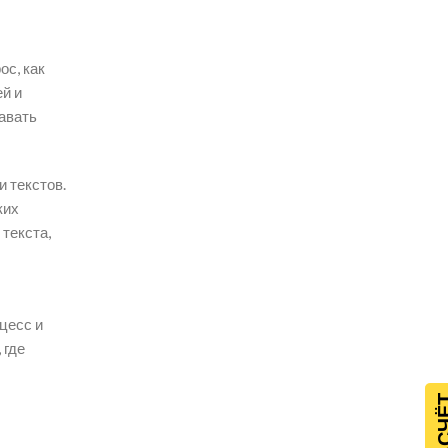
ос, как
й и
авать
 текстов.
ких
 текста,
цесс и
 где