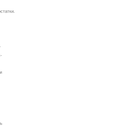
статки.
.
-
и
ть