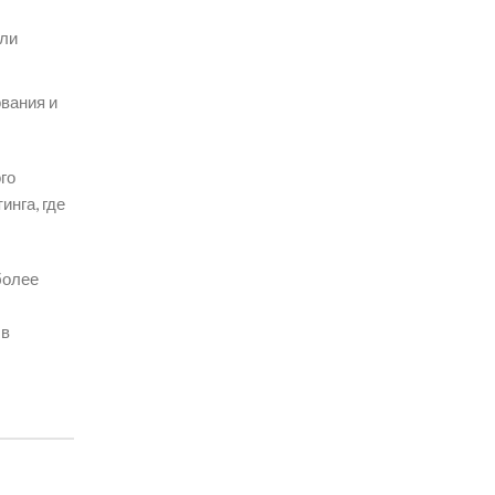
или
ования и
го
инга, где
более
 в