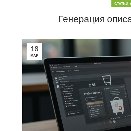
,
СТАТЬИ
Генерация описа
18
МАР