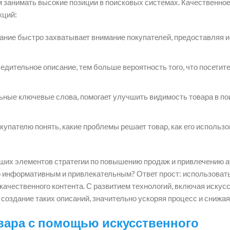
м занимать высокие позиции в поисковых системах. Качественно
кций:
ние быстро захватывает внимание покупателей, предоставляя и
едительное описание, тем больше вероятность того, что посетит
ные ключевые слова, помогает улучшить видимость товара в по
упателю понять, какие проблемы решает товар, как его использов
йших элементов стратегии по повышению продаж и привлечению а
но информативным и привлекательным? Ответ прост: использоват
ачественного контента. С развитием технологий, включая искус
создание таких описаний, значительно ускоряя процесс и снижая
овара с помощью искусственного