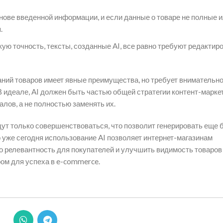
снове введенной информации, и если данные о товаре не полные 
.
ую точность, тексты, созданные AI, все равно требуют редактир
аний товаров имеет явные преимущества, но требует внимательно
В идеале, AI должен быть частью общей стратегии контент-маркет
лов, а не полностью заменять их.
ут только совершенствоваться, что позволит генерировать еще 
 уже сегодня использование AI позволяет интернет-магазинам
го релевантность для покупателей и улучшить видимость товаров
ом для успеха в e-commerce.