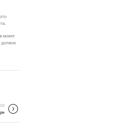
это
та.
в может
е должно
ER
gle