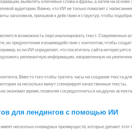
ормации, выявлять ключевые слова и фразы, а затем на основе 
левой аудитории. Важно, что ИИ не только помогает с написание
анты заголовков, призывов к действию и структур, чтобы подобра
вляется возможность персонализировать текст. Современные а
е, их предпочтения и взаимодействие с контентом, чтобы создать
пример, если ИИ определяет, что посетитель сайта интересуется
редложить релевантную информацию, направленную на увеличен
контента. Вместо того чтобы тратить часы на создание текста дл
 которая за несколько минут сгенерирует качественные тексты,
но экономит время, позволяя сосредоточиться на других аспект
тов для лендингов с помощью ИИ
 имеет несколько очевидных преимуществ, которые делают этот