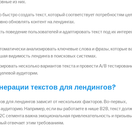
вные из них.
быстро создать текст, который соответствует потребностям це
ивно обновлять контент на лендингах.
ь поведение пользователей и адаптировать текст под их интере
томатически анализировать ключевые слова и фразы, которые 
вышая видимость лендинга в поисковых системах.
ировать несколько вариантов текста и провести A/B тестирован
целевой аудитории.
нерации текстов для лендингов?
в для лендингов зависит от нескольких факторов. Во-первых,
аудиторию. Например, если вы работаете в нише B2B, текст дол
B2C сегмента важна эмоциональная привлекательность и призывы
рый отвечает этим требованиям.