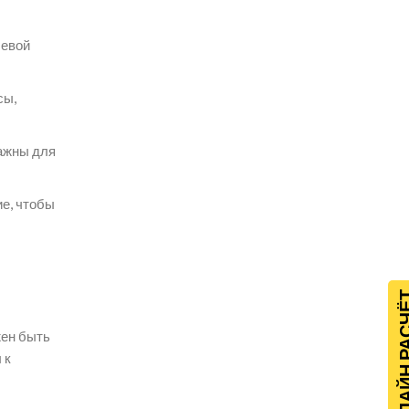
левой
сы,
важны для
ие, чтобы
ОНЛАЙН Р
жен быть
 к