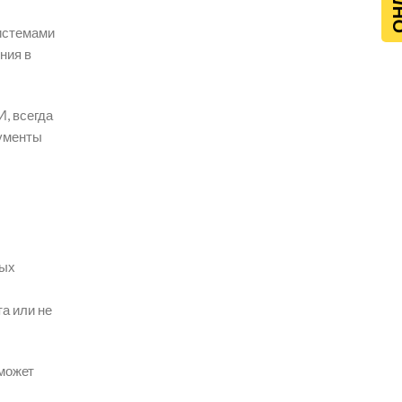
системами
ния в
, всегда
рументы
ных
а или не
 может