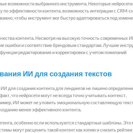
ные возможности выбранного инструмента. Некоторые нейросети
ику по эффективности контента, возможность интеграции с CRM-
важно, чтобы инструмент мог быстро адаптироваться под измене
ачества контента. Несмотря на высокую точность современных ИИ
кие ошибки и соответствие брендовым стандартам. Лучшие инст
 функции редактирования и корректировки с учетом пожеланий
вания ИИ для создания текстов
 ИИ для создания контента для лендингов не лишено определен
акт, что нейросети могут не всегда точно учитывать контекст,
ример, ИИ может не уловить эмоциональную составляющую текст
 созданию менее эффективного контента.
нтента, особенно если используются стандартные шаблоны. Это
стемы могут расценить такой контент как копию и снизить рейтинг