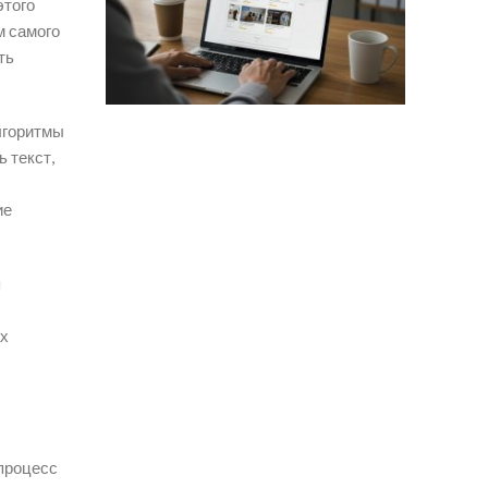
этого
м самого
ть
лгоритмы
 текст,
ие
я
ах
 процесс