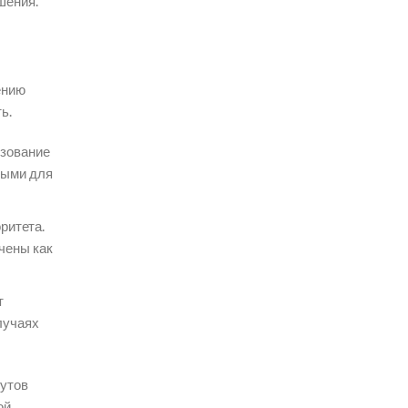
шения.
ению
ь.
ьзование
ными для
ритета.
чены как
т
лучаях
бутов
ой