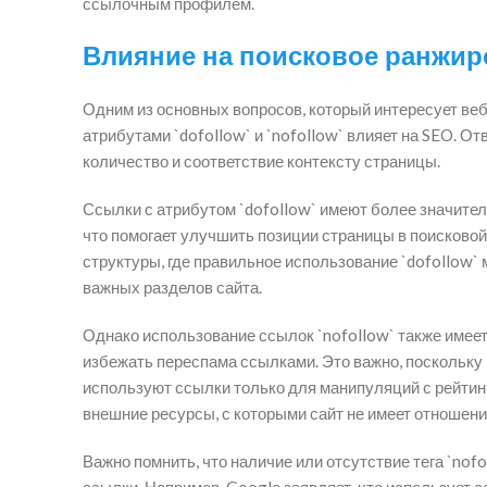
ссылочным профилем.
Влияние на поисковое ранжир
Одним из основных вопросов, который интересует веб
атрибутами `dofollow` и `nofollow` влияет на SEO. Отв
количество и соответствие контексту страницы.
Ссылки с атрибутом `dofollow` имеют более значите
что помогает улучшить позиции страницы в поисково
структуры, где правильное использование `dofollow
важных разделов сайта.
Однако использование ссылок `nofollow` также имеет
избежать переспама ссылками. Это важно, поскольку
используют ссылки только для манипуляций с рейтинг
внешние ресурсы, с которыми сайт не имеет отношен
Важно помнить, что наличие или отсутствие тега `nof
ссылки. Например, Google заявляет, что использует сс