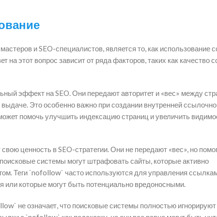
ование
мастеров и SEO-специалистов, является то, как использование с
ет на этот вопрос зависит от ряда факторов, таких как качество с
льный эффект на SEO. Они передают авторитет и «вес» между стр
й выдаче. Это особенно важно при создании внутренней ссылочно
` может помочь улучшить индексацию страниц и увеличить видимо
 свою ценность в SEO-стратегии. Они не передают «вес», но помо
 поисковые системы могут штрафовать сайты, которые активно
ом. Теги `nofollow` часто используются для управления ссылка
ия или которые могут быть потенциально вредоносными.
ollow` не означает, что поисковые системы полностью игнорируют
ылки с `nofollow` как подсказку, но они все равно могут быть уч