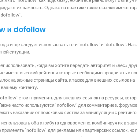
ерждают их важность. Однако на практике такие ссылки имеют го
dofollow`.
ow и dofollow
гда и где следует использовать теги `nofollow` и `dofollow`. На
тной ситуации.
т использовать, когда вы хотите передать авторитет и «вес» дру
ые имеют высокий рейтинг и которые необходимо продвигать в п
ылок на важные страницы сайта, а также для внешних ссылок на
 вашему контенту.
ofollow` стоит применять для внешних ссылок на ресурсы, котор
акже часто используются `nofollow` для комментариев, форумов,
ежать наказаний от поисковых систем за манипуляции с рейтинго
 использовать оба атрибута одновременно, комбинируя их в зав
о применять `nofollow` для рекламы или партнерских ссылок, но 