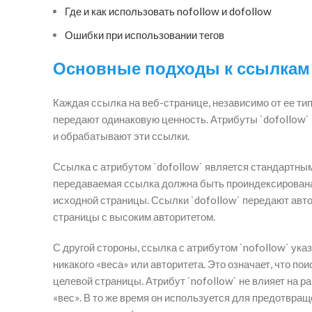
Где и как использовать nofollow и dofollow
Ошибки при использовании тегов
Основные подходы к ссылкам n
Каждая ссылка на веб-странице, независимо от ее тип
передают одинаковую ценность. Атрибуты `dofollow`
и обрабатывают эти ссылки.
Ссылка с атрибутом `dofollow` является стандартным
передаваемая ссылка должна быть проиндексирована и
исходной страницы. Ссылки `dofollow` передают авт
страницы с высоким авторитетом.
С другой стороны, ссылка с атрибутом `nofollow` ук
никакого «веса» или авторитета. Это означает, что п
целевой страницы. Атрибут `nofollow` не влияет на р
«вес». В то же время он используется для предотвра