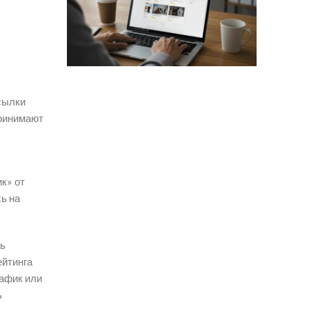
ссылки
принимают
к» от
ь на
ть
ейтинга
рафик или
ь