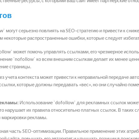
ественные ресурсы, с которыми ваш сайт имеет партнерские отно
гов
ow` могут серьезно повлиять на SEO-стратегию и привести к сниж
м некоторые распространенные ошибки, которые следует избегат
ollow` может помочь управлять ссылками, его чрезмерное испол
ение `nofollow` ко всем внешним ссылкам делает их менее цен
ение страницы.
з учета контекста может привести к неправильной передаче авто
ссылки, которые должны передавать «вес», но они случайно поме
рекламы:
Использование `dofollow` для рекламных ссылок може
это нарушает их правила относительно платных ссылок. В таких с
ы маркировки рекламы.
важная часть SEO-оптимизации. Правильное применение этих атри
й сайта, повышать его авторитет и улучшать позиции в поисков