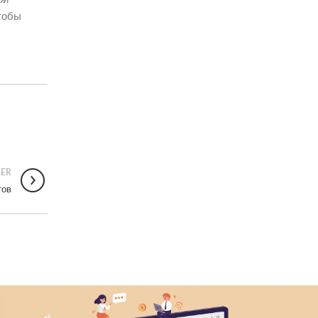
чтобы
ER
тов