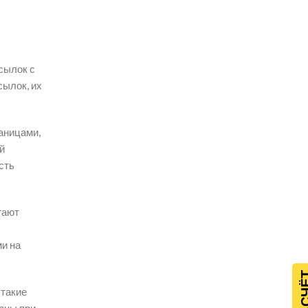
сылок с
сылок, их
аницами,
й
сть
гают
ми на
 такие
тены при