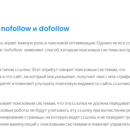
ofollow и dofollow
а, играет важную роль в поисковой оптимизации. Однако не все 
 и `nofollow` изменяют способ, которым поисковые системы вос
 типом ссылки. Этот атрибут говорит поисковым системам, что
 что сайт, на который она указывает, получает «вес» или «трафи
оритет и помогают улучшать поисковую видимость сайта, ссылаяс
азывает поисковым системам, что эта ссылка не должна передава
оисковые роботы не будут учитывать эту ссылку при вычислении р
анжирование страницы, на которую ведет ссылка, и не передает т
щения манипуляций с поисковыми системами и помогает управлят