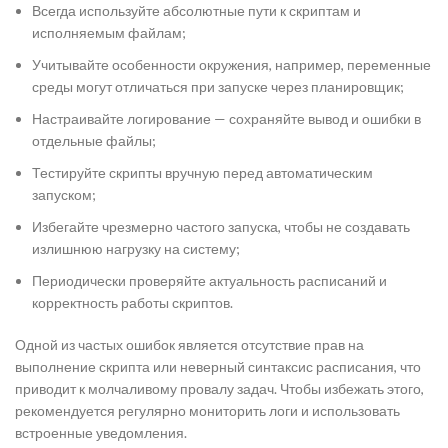
Всегда используйте абсолютные пути к скриптам и
исполняемым файлам;
Учитывайте особенности окружения, например, переменные
среды могут отличаться при запуске через планировщик;
Настраивайте логирование — сохраняйте вывод и ошибки в
отдельные файлы;
Тестируйте скрипты вручную перед автоматическим
запуском;
Избегайте чрезмерно частого запуска, чтобы не создавать
излишнюю нагрузку на систему;
Периодически проверяйте актуальность расписаний и
корректность работы скриптов.
Одной из частых ошибок является отсутствие прав на
выполнение скрипта или неверный синтаксис расписания, что
приводит к молчаливому провалу задач. Чтобы избежать этого,
рекомендуется регулярно мониторить логи и использовать
встроенные уведомления.