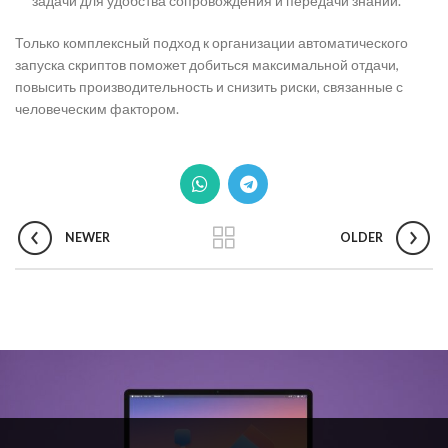
задачи для удобства сопровождения и передачи знаний.
Только комплексный подход к организации автоматического
запуска скриптов поможет добиться максимальной отдачи,
повысить производительность и снизить риски, связанные с
человеческим фактором.
NEWER
OLDER