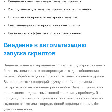
Введение в автоматизацию запуска скриптов
Инструменты для запуска скриптов по расписанию
Практические примеры настройки запуска
Рекомендации и распространённые ошибки
Как повысить эффективность автоматизации
Введение в автоматизацию
запуска скриптов
Ведение бизнеса и управление IT-инфраструктурой связаны с
большим количеством повторяющихся задач: обновления,
бэкапы, обработка данных, рассылка отчетов и многое другое.
Выполнение этих операций вручную требует времени и
ресурсов, а также повышает риск ошибок. Запуск скриптов по
расписанию — идеальный способ решить эту проблему. Это
процесс, при котором скрипты автоматически активируются в
заданное время или с определённой периодичностью, без
участия человека.