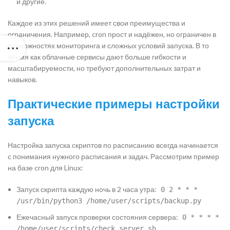
и другие.
Каждое из этих решений имеет свои преимущества и
ограничения. Например, cron прост и надёжен, но ограничен в
возможностях мониторинга и сложных условий запуска. В то
время как облачные сервисы дают больше гибкости и
масштабируемости, но требуют дополнительных затрат и
навыков.
Практические примеры настройки
запуска
Настройка запуска скриптов по расписанию всегда начинается
с понимания нужного расписания и задач. Рассмотрим пример
на базе cron для Linux:
Запуск скрипта каждую ночь в 2 часа утра:
0 2 * * *
/usr/bin/python3 /home/user/scripts/backup.py
Ежечасный запуск проверки состояния сервера:
0 * * * *
/home/user/scripts/check_server.sh