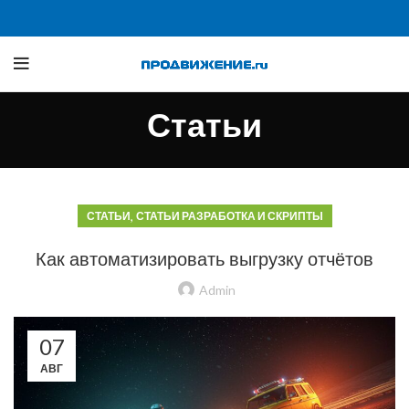
Статьи
,
СТАТЬИ
СТАТЬИ РАЗРАБОТКА И СКРИПТЫ
Как автоматизировать выгрузку отчётов
Admin
07
АВГ