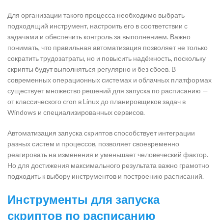
Для организации такого процесса необходимо выбрать
подходящий инструмент, настроить его в соответствии с
задачами и обеспечить контроль за выполнением. Важно
понимать, что правильная автоматизация позволяет не только
сократить трудозатраты, но и повысить надёжность, поскольку
скрипты будут выполняться регулярно и без сбоев. В
современных операционных системах и облачных платформах
существует множество решений для запуска по расписанию —
от классического cron в Linux до планировщиков задач в
Windows и специализированных сервисов.
Автоматизация запуска скриптов способствует интеграции
разных систем и процессов, позволяет своевременно
реагировать на изменения и уменьшает человеческий фактор.
Но для достижения максимального результата важно грамотно
подходить к выбору инструментов и построению расписаний.
Инструменты для запуска
скриптов по расписанию