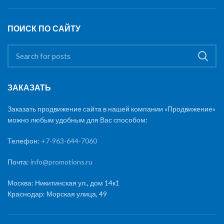
ПОИСК ПО САЙТУ
ЗАКАЗАТЬ
Заказать продвижение сайта в нашей компании «Продвижение»
можно любым удобным для Вас способом:
Телефон:
+7-963-644-7060
Почта:
info@promotions.ru
Москва: Никитинская ул., дом 14к1
Краснодар: Морская улица, 49