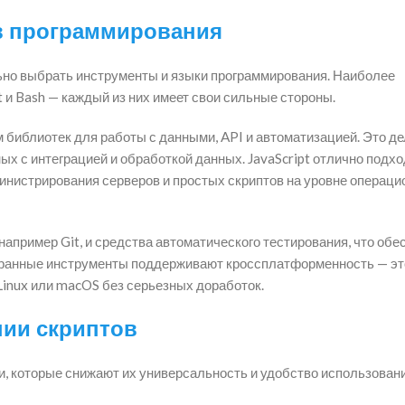
в программирования
ьно выбрать инструменты и языки программирования. Наиболее
 и Bash — каждый из них имеет свои сильные стороны.
 библиотек для работы с данными, API и автоматизацией. Это де
х с интеграцией и обработкой данных. JavaScript отлично подхо
министрирования серверов и простых скриптов на уровне операци
апример Git, и средства автоматического тестирования, что обе
ыбранные инструменты поддерживают кроссплатформенность — эт
 Linux или macOS без серьезных доработок.
нии скриптов
и, которые снижают их универсальность и удобство использовани