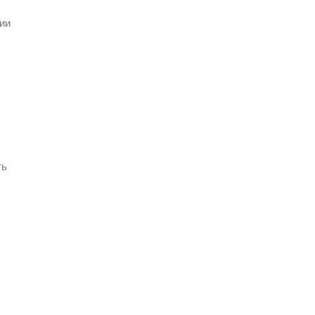
ии
ть