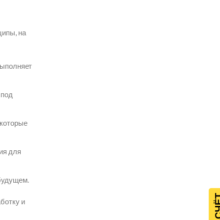
ипы, на
выполняет
 под
 которые
ия для
будущем.
ботку и