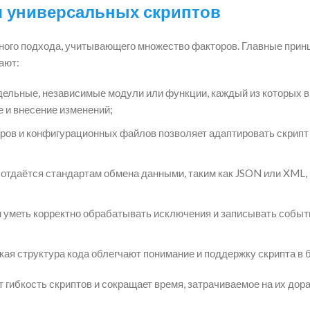
 универсальных скриптов
ого подхода, учитывающего множество факторов. Главные принц
ают:
дельные, независимые модули или функции, каждый из которых 
 и внесение изменений;
ров и конфигурационных файлов позволяет адаптировать скрипт
отдаётся стандартам обмена данными, таким как JSON или XML,
 уметь корректно обрабатывать исключения и записывать событ
ая структура кода облегчают понимание и поддержку скрипта в 
гибкость скриптов и сокращает время, затрачиваемое на их дора