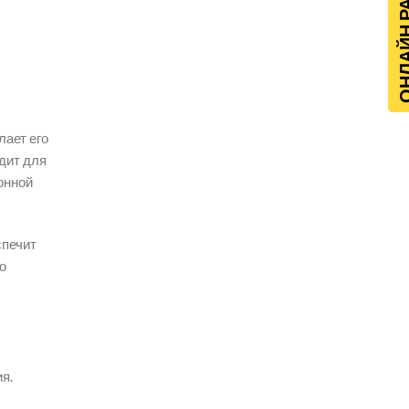
ОНЛАЙН Р
лает его
дит для
онной
спечит
о
я.