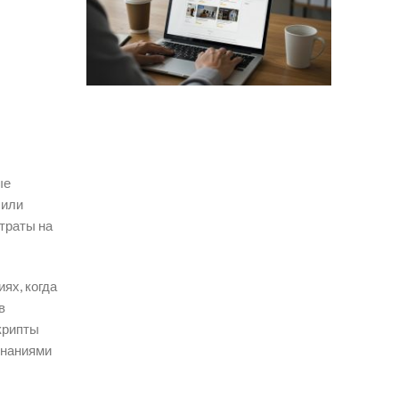
ые
 или
траты на
ях, когда
в
крипты
знаниями