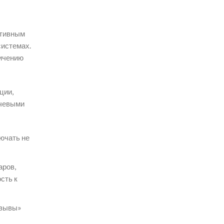
ативным
системах.
личению
ции,
ючевыми
ючать не
аров,
сть к
тзывы»