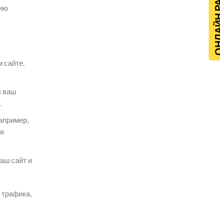
ОНЛАЙН Р
нию
 сайте.
ы ваш
.
апример,
ля
аш сайт и
 трафика,