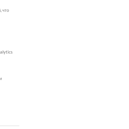
, что
lytics
и