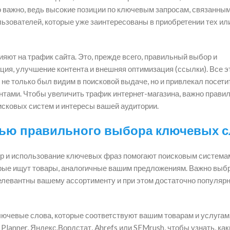
но важно, ведь высокие позиции по ключевым запросам, связанным
ьзователей, которые уже заинтересованы в приобретении тех ил
яют на трафик сайта. Это, прежде всего, правильный выбор и
ия, улучшение контента и внешняя оптимизация (ссылки). Все э
не только был видим в поисковой выдаче, но и привлекал посети
нтами. Чтобы увеличить трафик интернет-магазина, важно прави
исковых систем и интересы вашей аудитории.
щью правильного выбора ключевых 
р и использование ключевых фраз помогают поисковым системам
торые ищут товары, аналогичные вашим предложениям. Важно выб
елевантны вашему ассортименту и при этом достаточно популяр
лючевые слова, которые соответствуют вашим товарам и услугам
lanner, Яндекс.Вордстат, Ahrefs или SEMrush, чтобы узнать, как