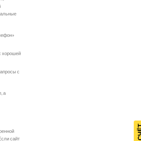
й
кальные
елефон»
с хорошей
запросы с
, а
роенной
Если сайт