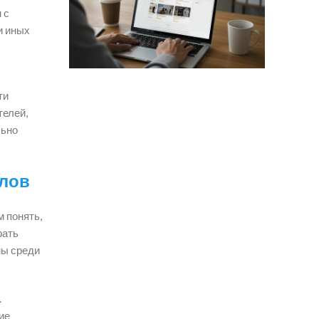
 с
и иных
ти
телей,
льно
слов
 понять,
рать
ны среди
.
ие