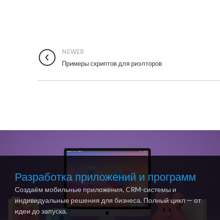
NEWER
Примеры скриптов для риэлторов
Разработка приложений и программ
Создаём мобильные приложения, CRM-системы и
индивидуальные решения для бизнеса. Полный цикл — от
идеи до запуска.