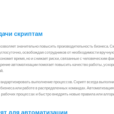
дачи скриптам
озволяет значительно повысить производительность бизнеса. С
руглосуточно, освобождая сотрудников от необходимости вручну
ономит время, но и снижает риски, связанные с человеческим фа
едрение автоматизации помогает повысить качество работы, ускор
й.
стандартизировать выполнение процессов. Скрипт всегда выполни
 бизнеса или работе в распределенных командах. Автоматизация
в рабочих процессах и быстро внедрять новые правила или алгор
дят для автоматизации