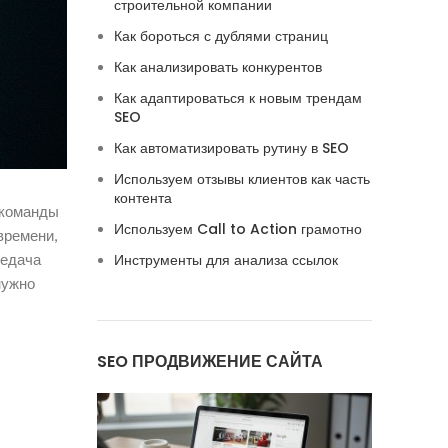
строительной компании
Как бороться с дублями страниц
Как анализировать конкурентов
Как адаптироваться к новым трендам
SEO
Как автоматизировать рутину в SEO
Используем отзывы клиентов как часть
контента
 команды
Используем Call to Action грамотно
времени,
редача
Инструменты для анализа ссылок
нужно
SEO ПРОДВИЖЕНИЕ САЙТА