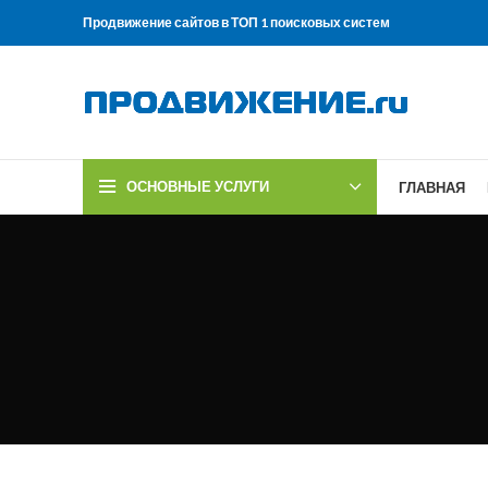
Продвижение сайтов в ТОП 1 поисковых систем
ОСНОВНЫЕ УСЛУГИ
ГЛАВНАЯ