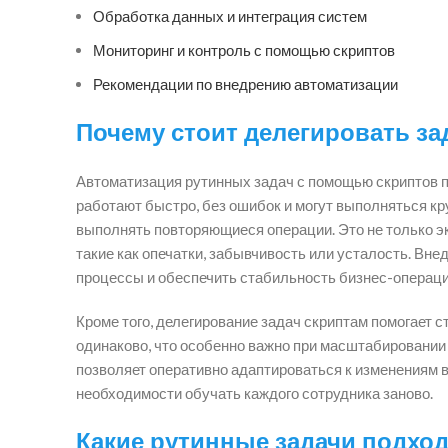
Обработка данных и интеграция систем
Мониторинг и контроль с помощью скриптов
Рекомендации по внедрению автоматизации
Почему стоит делегировать за
Автоматизация рутинных задач с помощью скриптов п
работают быстро, без ошибок и могут выполняться к
выполнять повторяющиеся операции. Это не только эк
такие как опечатки, забывчивость или усталость. Вн
процессы и обеспечить стабильность бизнес-операци
Кроме того, делегирование задач скриптам помогает 
одинаково, что особенно важно при масштабировании
позволяет оперативно адаптироваться к изменениям 
необходимости обучать каждого сотрудника заново.
Какие рутинные задачи подхо