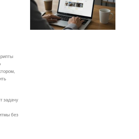
крипты
ю
ктором,
ить
т задачу
итмы без