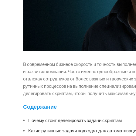
В современном бизнесе скорость и точность выполн
и развитие компании. Часто именно однообразные и 
отвлекая сотрудников от более важных и творческих
рутинных процессов на выполнение специализированн
делегировать скриптам, чтобы получить максимальну
Содержание
Почему стоит делегировать задачи скриптам
Какие рутинные задачи подходят для автоматизац