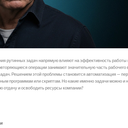
ения рутинных задач напрямую влияют на эффективность работы
повторяющиеся операции занимают значительную часть рабочего 
 задач. Решением этой проблемы становится автоматизация — пе
ым программам или скриптам. Но какие именно задачи можно и 
ю отдачу и освободить ресурсы компании?
ии