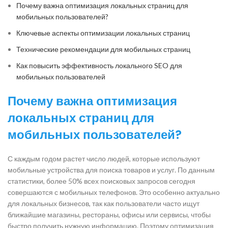
Почему важна оптимизация локальных страниц для
мобильных пользователей?
Ключевые аспекты оптимизации локальных страниц
Технические рекомендации для мобильных страниц
Как повысить эффективность локального SEO для
мобильных пользователей
Почему важна оптимизация
локальных страниц для
мобильных пользователей?
С каждым годом растет число людей, которые используют
мобильные устройства для поиска товаров и услуг. По данным
статистики, более 50% всех поисковых запросов сегодня
совершаются с мобильных телефонов. Это особенно актуально
для локальных бизнесов, так как пользователи часто ищут
ближайшие магазины, рестораны, офисы или сервисы, чтобы
быстро получить нужную информацию. Поэтому оптимизация