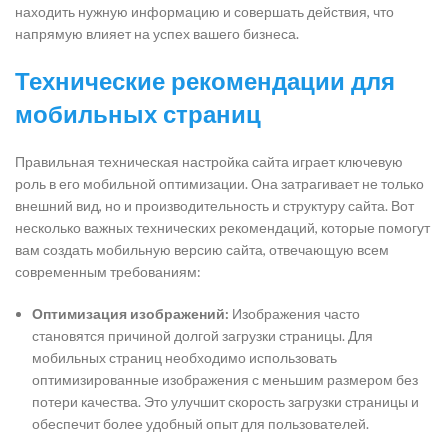
находить нужную информацию и совершать действия, что
напрямую влияет на успех вашего бизнеса.
Технические рекомендации для
мобильных страниц
Правильная техническая настройка сайта играет ключевую
роль в его мобильной оптимизации. Она затрагивает не только
внешний вид, но и производительность и структуру сайта. Вот
несколько важных технических рекомендаций, которые помогут
вам создать мобильную версию сайта, отвечающую всем
современным требованиям:
Оптимизация изображений:
Изображения часто
становятся причиной долгой загрузки страницы. Для
мобильных страниц необходимо использовать
оптимизированные изображения с меньшим размером без
потери качества. Это улучшит скорость загрузки страницы и
обеспечит более удобный опыт для пользователей.