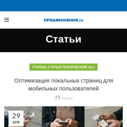
Статьи
,
СТАТЬИ
СТАТЬИ ТЕХНИЧЕСКОЕ SEO
Оптимизация локальных страниц для
мобильных пользователей
Admin
29
АПР