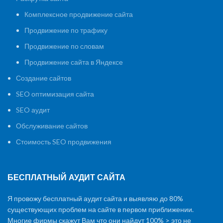
Комплексное продвижение сайта
Продвижение по трафику
Продвижение по словам
Продвижение сайта в Яндексе
Создание сайтов
SEO оптимизация сайта
SEO аудит
Обслуживание сайтов
Стоимость SEO продвижения
БЕСПЛАТНЫЙ АУДИТ САЙТА
Я провожу бесплатный аудит сайта и выявляю до 80%
существующих проблем на сайте в первом приближении.
Многие фирмы скажут Вам что они найдут 100% > это не