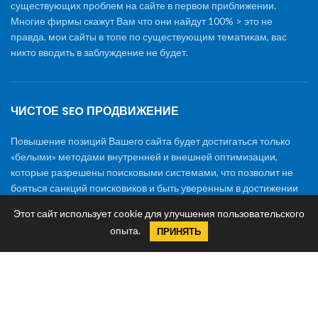
существующих проблем на сайте в первом приближении.
Многие фирмы скажут Вам что они найдут 100% > это не
правда. мои сайты в топе по существующим тематикам, вас
никто вводить в заблуждение не будет.
ЧИСТОЕ SEO ПРОДВИЖЕНИЕ
Повышение позиций Вашего сайта будет достигаться только
«белыми» методами внутренней и внешней оптимизации,
которые разрешены поисковыми системами, что позволит не
бояться санкций поисковиков и быть уверенным в достижении
результата в поставленные сроки.
Этот сайт использует cookie для улучшения пользовательского
опыта.
ПРИНЯТЬ
© 2024 Promotions.ru.
Политика конфиденциальности
, All rights
reserved
Раскрутка сайта
|
Создание сайтов
|
Обслуживание и
поддержка сайтов
|
Стоимость SEO продвижения