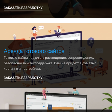
ЗАКАЗАТЬ РАЗРАБОТКУ
Аренда готового сайтов
Готовые сайты под ключ: размещение, сопровождение,
безопасность и техподдержка. Вам не придётся думать о
хостинге и настройках.
ЗАКАЗАТЬ РАЗРАБОТКУ