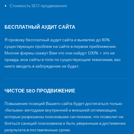
Стоимость SEO продвижения
БЕСПЛАТНЫЙ АУДИТ САЙТА
Я провожу бесплатный аудит сайта и выявляю до 80%
существующих проблем на сайте в первом приближении.
Многие фирмы скажут Вам что они найдут 100% > это не
правда. мои сайты в топе по существующим тематикам, вас
никто вводить в заблуждение не будет.
ЧИСТОЕ SEO ПРОДВИЖЕНИЕ
Повышение позиций Вашего сайта будет достигаться только
«белыми» методами внутренней и внешней оптимизации,
которые разрешены поисковыми системами, что позволит не
бояться санкций поисковиков и быть уверенным в достижении
результата в поставленные сроки.