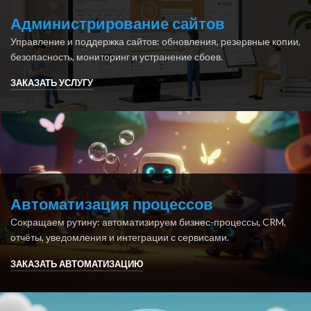
Администрирование сайтов
Управление и поддержка сайтов: обновления, резервные копии,
безопасность, мониторинг и устранение сбоев.
ЗАКАЗАТЬ УСЛУГУ
Автоматизация процессов
Сокращаем рутину: автоматизируем бизнес-процессы, CRM,
отчёты, уведомления и интеграции с сервисами.
ЗАКАЗАТЬ АВТОМАТИЗАЦИЮ