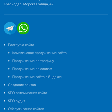
Краснодар: Морская улица, 49
Раскрутка сайта
Комплексное продвижение сайта
Продвижение по трафику
Продвижение по словам
Продвижение сайта в Яндексе
Создание сайтов
SEO оптимизация сайта
SEO аудит
Обслуживание сайтов