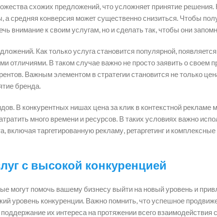
ожества схожих предложений, что усложняет принятие решения. К
ы, а средняя конверсия может существенно снизиться. Чтобы пол
чь внимание к своим услугам, но и сделать так, чтобы они запом
дложений. Как только услуга становится популярной, появляется
 отличиями. В таком случае важно не просто заявить о своем пр
урентов. Важным элементом в стратегии становится не только цен
ятие бренда.
ов. В конкурентных нишах цена за клик в контекстной рекламе 
атратить много времени и ресурсов. В таких условиях важно исп
, включая таргетированную рекламу, ретаргетинг и комплексные
луг с высокой конкуренцией
ые могут помочь вашему бизнесу выйти на новый уровень и прив
кий уровень конкуренции. Важно помнить, что успешное продвиж
 и поддержание их интереса на протяжении всего взаимодействия 