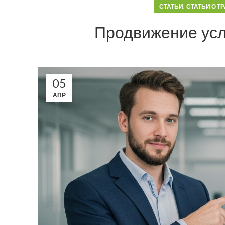
,
СТАТЬИ
СТАТЬИ О Т
Продвижение усл
05
АПР