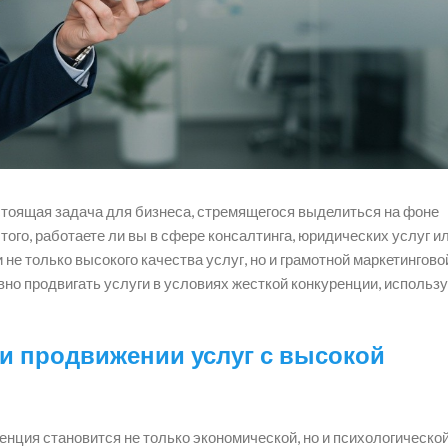
стоящая задача для бизнеса, стремящегося выделиться на фоне
ого, работаете ли вы в сфере консалтинга, юридических услуг ил
 не только высокого качества услуг, но и грамотной маркетингово
вно продвигать услуги в условиях жесткой конкуренции, использ
и продвижении услуг с высокой
енция становится не только экономической, но и психологической