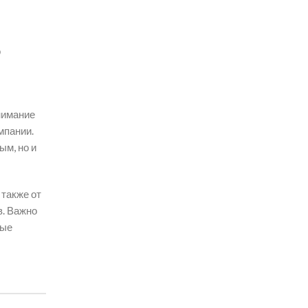
о
нимание
мпании.
ым, но и
 также от
в. Важно
рые