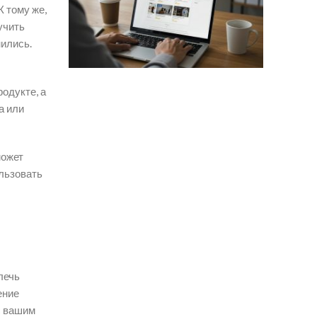
 тому же,
учить
нились.
одукте, а
а или
может
ользовать
лечь
ение
с вашим