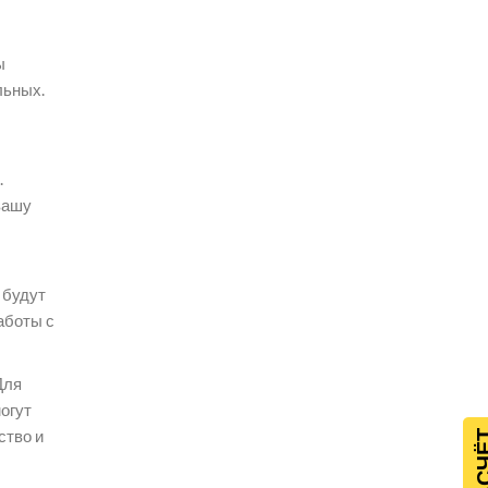
ы
льных.
.
 вашу
 будут
аботы с
Для
огут
ство и