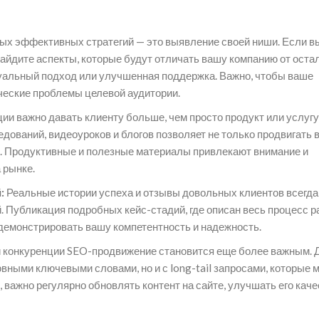
ых эффективных стратегий — это выявление своей ниши. Если в
 найдите аспекты, которые будут отличать вашу компанию от оста
уальный подход или улучшенная поддержка. Важно, чтобы ваше
еские проблемы целевой аудитории.
ии важно давать клиенту больше, чем просто продукт или услугу
едований, видеоуроков и блогов позволяет не только продвигать
у. Продуктивные и полезные материалы привлекают внимание и
 рынке.
:
Реальные истории успеха и отзывы довольных клиентов всегда
 Публикация подробных кейс-стадий, где описан весь процесс р
одемонстрировать вашу компетентность и надежность.
 конкуренции SEO-продвижение становится еще более важным. 
вными ключевыми словами, но и с long-tail запросами, которые м
 важно регулярно обновлять контент на сайте, улучшать его каче