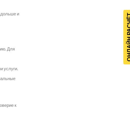
 дольше и
ОНЛАЙН Р
ию. Для
и услуги.
нальные
оверие к