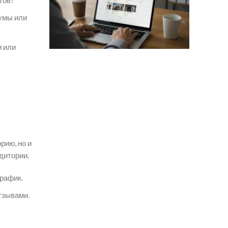
умы или
и или
рию, но и
дитории.
рафик.
тзывами.