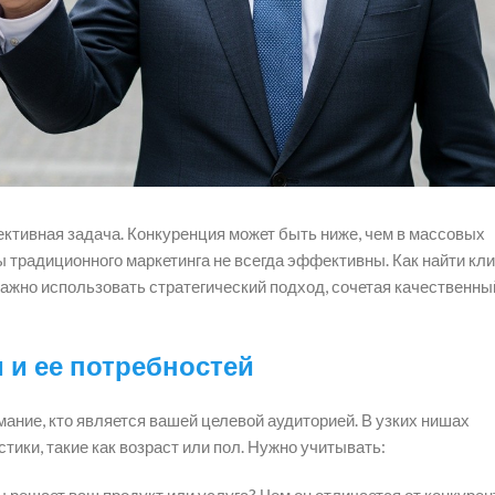
ективная задача. Конкуренция может быть ниже, чем в массовых
ды традиционного маркетинга не всегда эффективны. Как найти кли
жно использовать стратегический подход, сочетая качественный
 и ее потребностей
ание, кто является вашей целевой аудиторией. В узких нишах
ики, такие как возраст или пол. Нужно учитывать:
 решает ваш продукт или услуга? Чем он отличается от конкурен