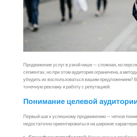
Продвижение услуг в узкой нише — сложная, но персп
сегментах, но при этом аудитория ограничена, а мето
убедить их воспользоваться вашим предложением? Ва
точечную рекламу и работу с репутацией.
Понимание целевой аудитории
Первый шаг к успешному продвижению — четкое поним
недостаточно ориентироваться на широкие характерист
Специфику потребностей:
Какие именно проблемы