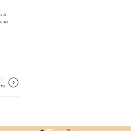
ной
ужны.
ER
сти