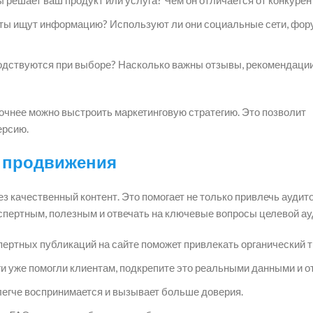
ты ищут информацию? Используют ли они социальные сети, фор
одствуются при выборе? Насколько важны отзывы, рекомендаци
очнее можно выстроить маркетинговую стратегию. Это позволит
ерсию.
а продвижения
 качественный контент. Это помогает не только привлечь аудито
спертным, полезным и отвечать на ключевые вопросы целевой ау
ертных публикаций на сайте поможет привлекать органический т
ги уже помогли клиентам, подкрепите это реальными данными и о
егче воспринимается и вызывает больше доверия.