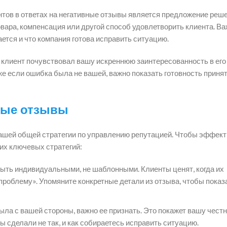
ов в ответах на негативные отзывы является предложение реш
овара, компенсация или другой способ удовлетворить клиента. Ва
ется и что компания готова исправить ситуацию.
 клиент почувствовал вашу искреннюю заинтересованность в его
е если ошибка была не вашей, важно показать готовность приня
вные отзывы
ашей общей стратегии по управлению репутацией. Чтобы эффек
их ключевых стратегий:
ть индивидуальными, не шаблонными. Клиенты ценят, когда их
проблему». Упомяните конкретные детали из отзыва, чтобы показа
ла с вашей стороны, важно ее признать. Это покажет вашу честн
ы сделали не так, и как собираетесь исправить ситуацию.