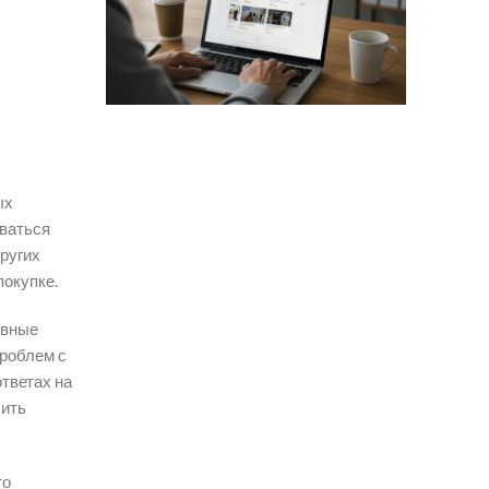
ых
оваться
других
покупке.
ивные
проблем с
тветах на
сить
то