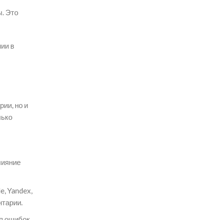
. Это
ии в
ии, но и
лько
лияние
, Yandex,
нтарии.
я ошибок.