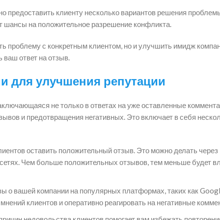
но предоставить клиенту несколько вариантов решения проблемы
ит шансы на положительное разрешение конфликта.
ть проблему с конкретным клиентом, но и улучшить имидж компан
 ваш ответ на отзыв.
ми для улучшения репутации
аключающаяся не только в ответах на уже оставленные комментар
зывов и предотвращения негативных. Это включает в себя неско
иентов оставить положительный отзыв. Это можно делать через
цсетях. Чем больше положительных отзывов, тем меньше будет в
ы о вашей компании на популярных платформах, таких как Google
е мнений клиентов и оперативно реагировать на негативные комме
ричин недовольства клиентов помогает вам избежать повторени