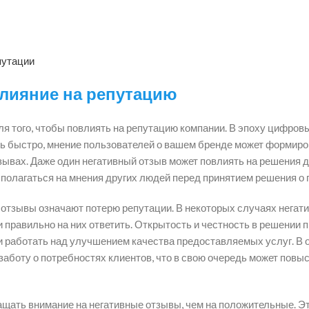
путации
лияние на репутацию
 того, чтобы повлиять на репутацию компании. В эпоху цифров
нь быстро, мнение пользователей о вашем бренде может формир
тзывах. Даже один негативный отзыв может повлиять на решения 
полагаться на мнения других людей перед принятием решения о 
 отзывы означают потерю репутации. В некоторых случаях негат
 правильно на них ответить. Открытость и честность в решении 
и работать над улучшением качества предоставляемых услуг. В о
аботу о потребностях клиентов, что в свою очередь может повы
ащать внимание на негативные отзывы, чем на положительные. Э