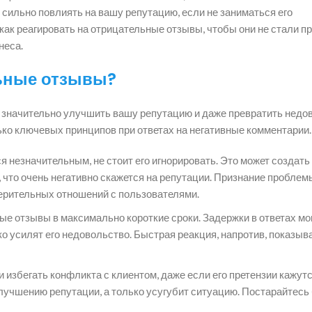
 сильно повлиять на вашу репутацию, если не заниматься его
как реагировать на отрицательные отзывы, чтобы они не стали п
неса.
льные отзывы?
 значительно улучшить вашу репутацию и даже превратить недо
ько ключевых принципов при ответах на негативные комментарии.
я незначительным, не стоит его игнорировать. Это может создать
, что очень негативно скажется на репутации. Признание проблем
ерительных отношений с пользователями.
ые отзывы в максимально короткие сроки. Задержки в ответах мо
о усилят его недовольство. Быстрая реакция, напротив, показыв
 избегать конфликта с клиентом, даже если его претензии кажут
лучшению репутации, а только усугубит ситуацию. Постарайтесь