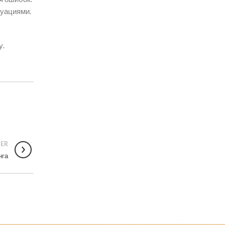
туациями.
у.
ER
нга