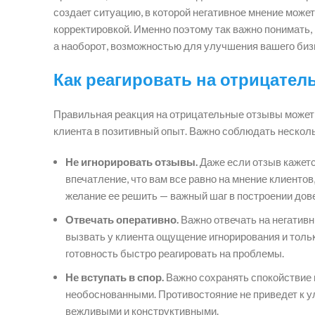
создает ситуацию, в которой негативное мнение может
корректировкой. Именно поэтому так важно понимать, 
а наоборот, возможностью для улучшения вашего биз
Как реагировать на отрицате
Правильная реакция на отрицательные отзывы может
клиента в позитивный опыт. Важно соблюдать нескол
Не игнорировать отзывы.
Даже если отзыв кажетс
впечатление, что вам все равно на мнение клиентов
желание ее решить — важный шаг в построении дов
Отвечать оперативно.
Важно отвечать на негативн
вызвать у клиента ощущение игнорирования и тольк
готовность быстро реагировать на проблемы.
Не вступать в спор.
Важно сохранять спокойствие и
необоснованными. Противостояние не приведет к у
вежливыми и конструктивными.