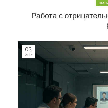
СТАТ
Работа с отрицател
03
АПР