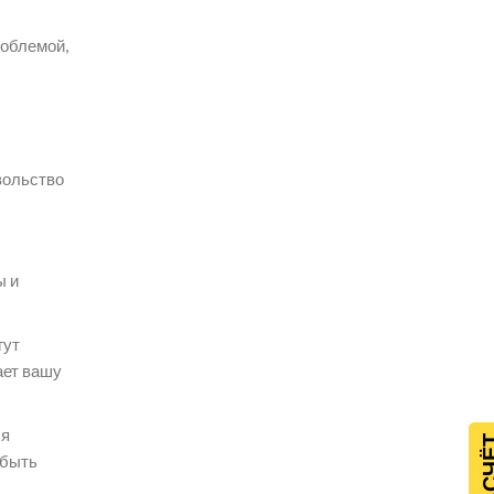
роблемой,
вольство
ы и
гут
ает вашу
ся
 быть