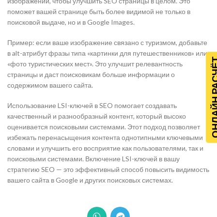
изображений, чтобы улучшить SEO страницы в целом. Это
поможет вашей странице быть более видимой не только в
поисковой выдаче, но и в Google Images.
Пример: если ваше изображение связано с туризмом, добавьте
в alt-атрибут фразы типа «картинки для путешественников» или
ОНЛАЙН Р
«фото туристических мест». Это улучшит релевантность
страницы и даст поисковикам больше информации о
содержимом вашего сайта.
Использование LSI-ключей в SEO помогает создавать
качественный и разнообразный контент, который высоко
оценивается поисковыми системами. Этот подход позволяет
избежать перенасыщения контента однотипными ключевыми
словами и улучшить его восприятие как пользователями, так и
поисковыми системами. Включение LSI-ключей в вашу
стратегию SEO — это эффективный способ повысить видимость
вашего сайта в Google и других поисковых системах.