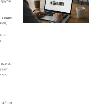
 других
ель ищет
ями,
ивает
.
всего,
ывают
егко
т
та. Чем