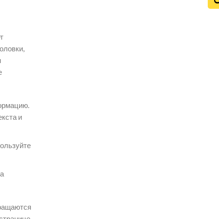
т
оловки,
м
е
ормацию.
екста и
пользуйте
на
вращаются
странице,