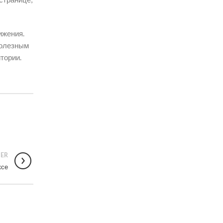
ижения.
полезным
тории.
ER
ксе