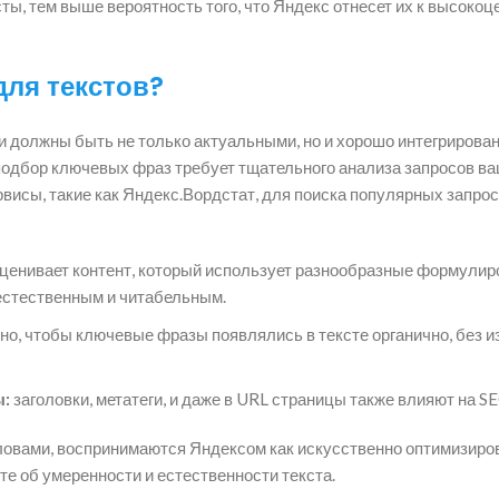
ы, тем выше вероятность того, что Яндекс отнесет их к высоко
для текстов?
и должны быть не только актуальными, но и хорошо интегрирова
подбор ключевых фраз требует тщательного анализа запросов в
рвисы, такие как Яндекс.Вордстат, для поиска популярных запрос
ценивает контент, который использует разнообразные формулир
 естественным и читабельным.
но, чтобы ключевые фразы появлялись в тексте органично, без 
ы:
заголовки, метатеги, и даже в URL страницы также влияют на SE
ловами, воспринимаются Яндексом как искусственно оптимизиро
те об умеренности и естественности текста.