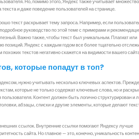
льзователя. Но, помимо этого, Яндекс также учитывает множество
а текста и даже поведение пользователей на странице.
орошо текст раскрывает тему запроса. Например, если пользоват
 подробное руководство по этой теме с примерами и рекомендаци
олезный. Важно также, чтобы текст был уникальным. Плагиат или
ю позиций. Яндекс с каждым годом все более тщательно отслеж
м похожих текстов негативно скажется на видимости вашего сайта
тов, которые попадут в топ?
ндексом, нужно учитывать несколько ключевых аспектов. Прежде 
екстам, которые не только содержат ключевые слова, но и раскр
пользователя. Контент должен быть логично структурирован и л
головки, абзацы, списки и другие элементы, которые делают текс
 внешних ссылок. Внутренние ссылки помогают Яндексу лучше
тетность сайта. Но главное — это, конечно, уникальность контен