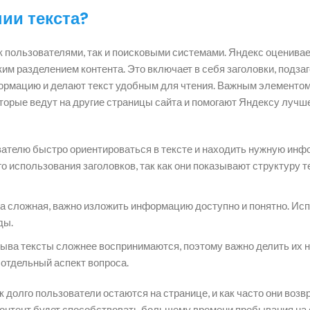
ии текста?
ак пользователями, так и поисковыми системами. Яндекс оценивае
им разделением контента. Это включает в себя заголовки, подзаг
формацию и делают текст удобным для чтения. Важным элементо
торые ведут на другие страницы сайта и помогают Яндексу лучш
ателю быстро ориентироваться в тексте и находить нужную инф
 использования заголовков, так как они показывают структуру т
а сложная, важно изложить информацию доступно и понятно. Ис
ды.
ыва тексты сложнее воспринимаются, поэтому важно делить их 
отдельный аспект вопроса.
ак долго пользователи остаются на странице, и как часто они воз
контент будет способствовать большему времени пребывания на 