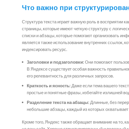
Что важно при структурирован
Структура текста играет важную роль в восприятии к
страницы, которые имеют четкую структуру с логическ
списки и абзацы, которые помогают организовать ин
является также использование внутренних ссылок, ко
индексировать ресурс.
Заголовки и подзаголовки:
Они помогают пользов
В Яндексе существует особая важность правильного
его релевантность для различных запросов.
Краткость и ясность:
Даже если тема вашего текст
простые и понятные фразы, избегайте излишней во
Разделение текста на абзацы:
Длинные, без перер
небольшие абзацы, каждый из которых охватывает 
Кроме того, Яндекс также обращает внимание на то, к
на ваш сайт. Хорошо структурированный и полезный 