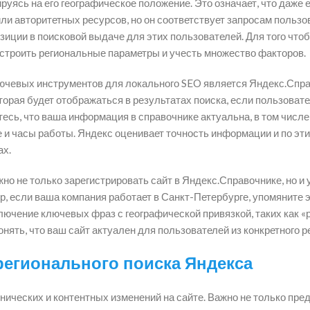
руясь на его географическое положение. Это означает, что даже 
ли авторитетных ресурсов, но он соответствует запросам пользо
озиции в поисковой выдаче для этих пользователей. Для того что
астроить региональные параметры и учесть множество факторов.
ючевых инструментов для локального SEO является Яндекс.Спра
торая будет отображаться в результатах поиска, если пользоват
тесь, что ваша информация в справочнике актуальна, в том числ
 и часы работы. Яндекс оценивает точность информации и по эт
ах.
но не только зарегистрировать сайт в Яндекс.Справочнике, но и 
р, если ваша компания работает в Санкт-Петербурге, упомяните э
ключение ключевых фраз с географической привязкой, таких как «
ять, что ваш сайт актуален для пользователей из конкретного р
регионального поиска Яндекса
нических и контентных изменений на сайте. Важно не только пре