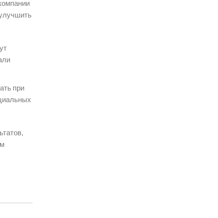
 компании
 улучшить
ут
али
ать при
оциальных
ьтатов,
ом