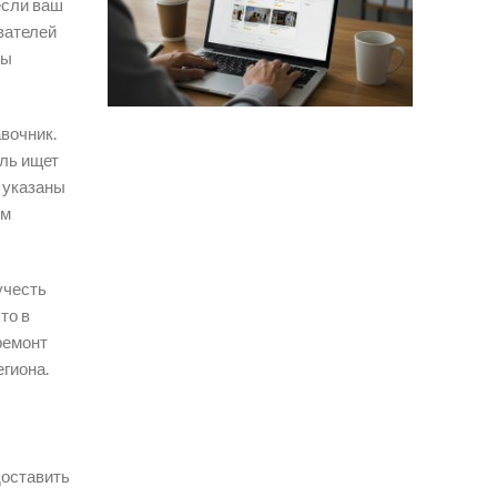
если ваш
вателей
бы
вочник.
ель ищет
е указаны
им
учесть
то в
ремонт
егиона.
доставить