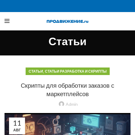
Статьи
,
СТАТЬИ
СТАТЬИ РАЗРАБОТКА И СКРИПТЫ
Скрипты для обработки заказов с
маркетплейсов
Admin
11
АВГ