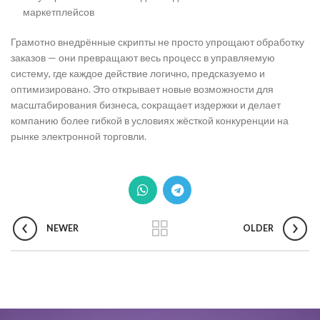
маркетплейсов
Грамотно внедрённые скрипты не просто упрощают обработку
заказов — они превращают весь процесс в управляемую
систему, где каждое действие логично, предсказуемо и
оптимизировано. Это открывает новые возможности для
масштабирования бизнеса, сокращает издержки и делает
компанию более гибкой в условиях жёсткой конкуренции на
рынке электронной торговли.
NEWER
OLDER