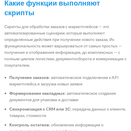
Какие функции выполняют
скрипты
Скрипты для обработки заказов с маркетплейсов — это
автоматизированные сценарии, которые выполняют
определённые действия при получении нового заказа. Их
функциональность может варьироваться от самых простых —
получения и отображения информации, до комплексных — с
полным циклом логистики, документооборота и коммуникации с
покупателем.
Получение заказов:
автоматическое подключение к API
маркетплейса и загрузка новых заявок
Формирование накладных:
автоматическое создание
документов для упаковки и доставки
Синхронизация с CRM или 1С:
передача данных о клиенте,
товарах, стоимости
Контроль остатков:
обновление информации о