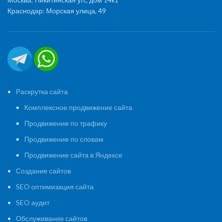
Краснодар: Морская улица, 49
Раскрутка сайта
Комплексное продвижение сайта
Продвижение по трафику
Продвижение по словам
Продвижение сайта в Яндексе
Создание сайтов
SEO оптимизация сайта
SEO аудит
Обслуживание сайтов