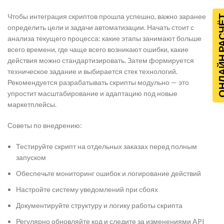
Чтобы интеграция скриптов прошла успешно, важно заранее
ОНЛАЙН Р
определить цели и задачи автоматизации. Начать стоит с
анализа текущего процесса: какие этапы занимают больше
всего времени, где чаще всего возникают ошибки, какие
действия можно стандартизировать. Затем формируется
техническое задание и выбирается стек технологий.
Рекомендуется разрабатывать скрипты модульно — это
упростит масштабирование и адаптацию под новые
маркетплейсы.
Советы по внедрению:
Тестируйте скрипт на отдельных заказах перед полным
запуском
Обеспечьте мониторинг ошибок и логирование действий
Настройте систему уведомлений при сбоях
Документируйте структуру и логику работы скрипта
Регулярно обновляйте код и следите за изменениями API