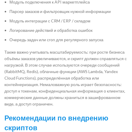
Модуль подключения к API маркетплейса
Парсер заказов и фильтровщик нужной информации
Модуль интеграции с CRM / ERP / складом
Логирование действий и обработка ошибок
Очередь задач или cron для регулярного запуска
Также важно учитывать масштабируемость: при росте бизнеса
объёмы заказов увеличиваются, и скрипт должен справляться с
нагрузкой. В этом случае используются очереди сообщений
(RabbitMQ, Redis), облачные функции (AWS Lambda, Yandex
Cloud Functions), распределённая обработка или
контейнеризация. Немаловажную роль играет безопасность:
доступ к токенам, конфиденциальная информация о клиентах,
коммерческие данные должны храниться в зашифрованном
виде, а доступ ограничен.
Рекомендации по внедрению
скриптов