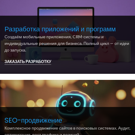
Разработка приложений и программ
Создаём мобильные приложения, CRM-системы и
индивидуальные решения для бизнеса. Полный цикл — от идеи
до запуска.
ЗАКАЗАТЬ РАЗРАБОТКУ
SEO-продвижение
Комплексное продвижение сайтов в поисковых системах. Аудит,
оптимизация, рост трафика и позиций.