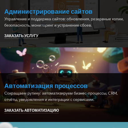
Администрирование сайтов
Управление и поддержка сайтов: обновления, резервные копии,
безопасность, мониторинг и устранение сбоев.
ЗАКАЗАТЬ УСЛУГУ
Автоматизация процессов
Сокращаем рутину: автоматизируем бизнес-процессы, CRM,
отчёты, уведомления и интеграции с сервисами.
ЗАКАЗАТЬ АВТОМАТИЗАЦИЮ