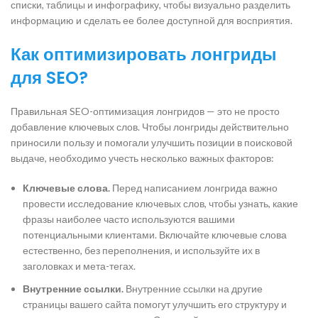
списки, таблицы и инфографику, чтобы визуально разделить
информацию и сделать ее более доступной для восприятия.
Как оптимизировать лонгриды
для SEO?
Правильная SEO-оптимизация лонгридов — это не просто
добавление ключевых слов. Чтобы лонгриды действительно
приносили пользу и помогали улучшить позиции в поисковой
выдаче, необходимо учесть несколько важных факторов:
Ключевые слова.
Перед написанием лонгрида важно
провести исследование ключевых слов, чтобы узнать, какие
фразы наиболее часто используются вашими
потенциальными клиентами. Включайте ключевые слова
естественно, без переполнения, и используйте их в
заголовках и мета-тегах.
Внутренние ссылки.
Внутренние ссылки на другие
страницы вашего сайта помогут улучшить его структуру и