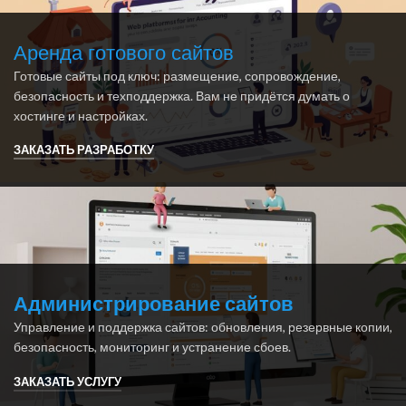
Аренда готового сайтов
Готовые сайты под ключ: размещение, сопровождение,
безопасность и техподдержка. Вам не придётся думать о
хостинге и настройках.
ЗАКАЗАТЬ РАЗРАБОТКУ
Администрирование сайтов
Управление и поддержка сайтов: обновления, резервные копии,
безопасность, мониторинг и устранение сбоев.
ЗАКАЗАТЬ УСЛУГУ