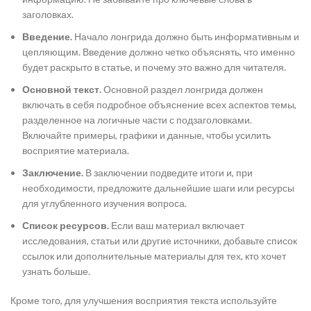
заголовках.
Введение.
Начало лонгрида должно быть информативным и
цепляющим. Введение должно четко объяснять, что именно
будет раскрыто в статье, и почему это важно для читателя.
Основной текст.
Основной раздел лонгрида должен
включать в себя подробное объяснение всех аспектов темы,
разделенное на логичные части с подзаголовками.
Включайте примеры, графики и данные, чтобы усилить
восприятие материала.
Заключение.
В заключении подведите итоги и, при
необходимости, предложите дальнейшие шаги или ресурсы
для углубленного изучения вопроса.
Список ресурсов.
Если ваш материал включает
исследования, статьи или другие источники, добавьте список
ссылок или дополнительные материалы для тех, кто хочет
узнать больше.
Кроме того, для улучшения восприятия текста используйте