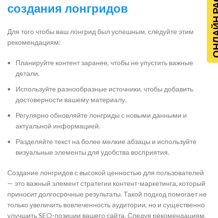
ОНЛАЙН Р
создания лонгридов
Для того чтобы ваш лонгрид был успешным, следуйте этим
рекомендациям:
Планируйте контент заранее, чтобы не упустить важные
детали.
Используйте разнообразные источники, чтобы добавить
достоверности вашему материалу.
Регулярно обновляйте лонгриды с новыми данными и
актуальной информацией.
Разделяйте текст на более мелкие абзацы и используйте
визуальные элементы для удобства восприятия.
Создание лонгридов с высокой ценностью для пользователей
— это важный элемент стратегии контент-маркетинга, который
приносит долгосрочные результаты. Такой подход помогает не
только увеличить вовлеченность аудитории, но и существенно
улучшить SEO-позиции вашего сайта. Следуя рекомендациям,