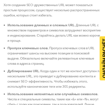
Хотя создание SEO-дружественных URL может показаться
простым процессом, существует несколько распространенных
ошибок, которых стоит избегать.
Использование длинных и сложных URL.
Длинные URL с
множеством параметров и символов затрудняют восприятие
и индексирование. Старайтесь делать URL как можно короче
и проще.
ОНЛАЙН Р
Пропуск ключевых слов.
Пропуск ключевых слов в URL
ограничивает шансы на высокие позиции в поисковой
выдаче. Обязательно включайте релевантные ключевые
слова в адреса страниц.
Дублирование URL.
Когда один и тот же контент доступен по
нескольким URL, это приводит к дублированию контента и
снижает SEO-эффективность. Чтобы избежать этого,
используйте канонические теги или 301 редиректы.
Использование непонятных или случайных символов.
Числа и специальные символы, такие как «&» или «%», могут
сбить с толку как поисковики, так и пользователей. Лучше