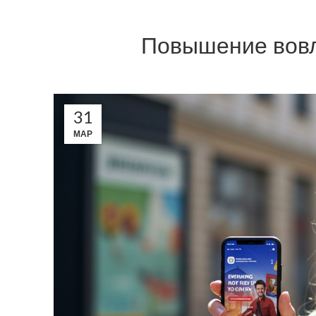
Повышение вовл
31
МАР