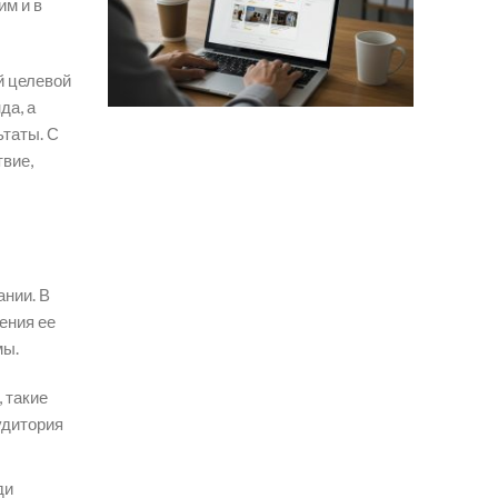
им и в
й целевой
да, а
ьтаты. С
вие,
нии. В
ения ее
мы.
 такие
удитория
ди