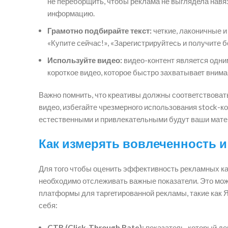
не переборщить, чтобы реклама не выглядела навяз
информацию.
Грамотно подбирайте текст:
четкие, лаконичные и
«Купите сейчас!», «Зарегистрируйтесь и получите
Используйте видео:
видео-контент является одн
короткое видео, которое быстро захватывает внима
Важно помнить, что креативы должны соответствоват
видео, избегайте чрезмерного использования stock-к
естественными и привлекательными будут ваши мате
Как измерять вовлеченность 
Для того чтобы оценить эффективность рекламных ка
необходимо отслеживать важные показатели. Это мо
платформы для таргетированной рекламы, такие как 
себя:
CTR (Click-Through Rate):
показатель, который д