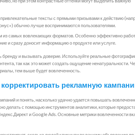
чиво, но при этом контрастные оттенки могут выделить важную
 привлекательные тексты с прямыми призывами к действию (нап
 бонус») обычно лучше воспринимаются пользователями.
им из самых вовлекающих форматов. Особенно эффективно рабо
ние и сразу доносит информацию о продукте или услуге.
ь бренду и вызывать доверие. Используйте реальные фотографи
онтента, так как это может создать ощущение ненатуральности. Ч
риалы, тем выше будет вовлеченность.
и корректировать рекламную кампан
мпаний и понять, насколько удачно удается повышать вовлеченн
жно делать с помощью инструментов аналитики, которые предос
Яндекс.Директ и Google Ads. Основные метрики вовлеченности в
емонстрирует, сколько людей кликнули по вашему объявлению по