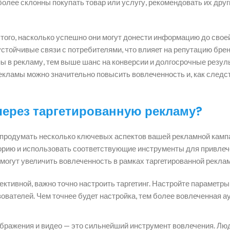
олее склонны покупать товар или услугу, рекомендовать их друг
ь того, насколько успешно они могут донести информацию до свое
стойчивые связи с потребителями, что влияет на репутацию брен
ны в рекламу, тем выше шанс на конверсии и долгосрочные резул
кламы можно значительно повысить вовлеченность и, как следст
через таргетированную рекламу?
 продумать несколько ключевых аспектов вашей рекламной кампа
орию и использовать соответствующие инструменты для привлеч
могут увеличить вовлеченность в рамках таргетированной рекла
тивной, важно точно настроить таргетинг. Настройте параметры,
зователей. Чем точнее будет настройка, тем более вовлеченная а
бражения и видео — это сильнейший инструмент вовлечения. Лю