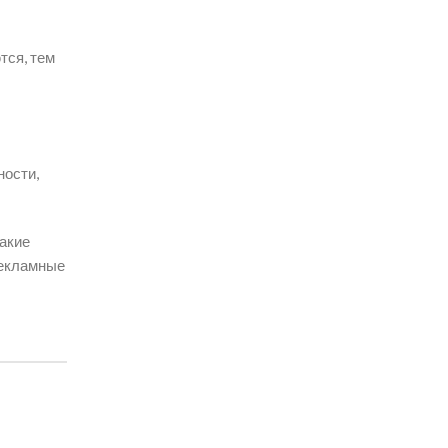
тся, тем
ности,
какие
рекламные