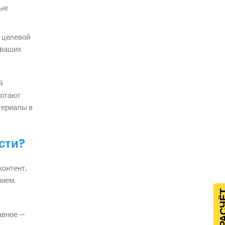
ные
 целевой
 ваших
й
ботают
териалы в
сти?
контент,
нием.
авное —