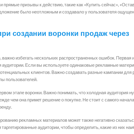
 прямые призывы к действию, такие как «Купить сейчас», «Оста
редложение было неотложным и создавало у пользователя ощуще
при создании воронки продаж через
, важно избегать нескольких распространенных ошибок. Первая 
и аудитории. Если вы используете одинаковые рекламные матер
 потенциальных клиентов. Важно создавать разные кампании для
ппы пользователей.
ервом этапе воронки. Важно понимать, что холодная аудитория н
жде чем она примет решение о покупке. Не стоит с самого начал
ренду.
ированию рекламных материалов может также негативно сказатьс
 таргетированные аудитории, чтобы определить, какие из них на