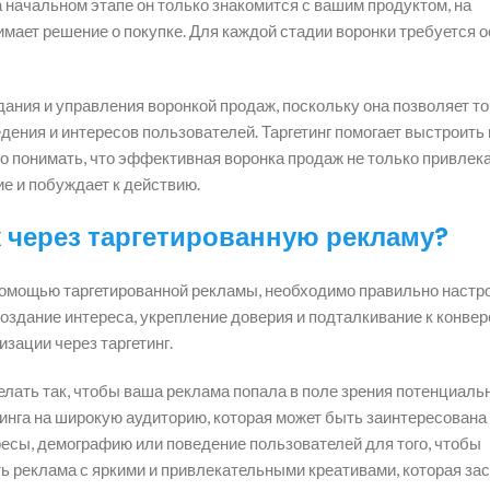
а начальном этапе он только знакомится с вашим продуктом, на
мает решение о покупке. Для каждой стадии воронки требуется 
ания и управления воронкой продаж, поскольку она позволяет т
дения и интересов пользователей. Таргетинг помогает выстроить 
но понимать, что эффективная воронка продаж не только привлек
ие и побуждает к действию.
 через таргетированную рекламу?
помощью таргетированной рекламы, необходимо правильно настр
оздание интереса, укрепление доверия и подталкивание к конвер
зации через таргетинг.
елать так, чтобы ваша реклама попала в поле зрения потенциаль
тинга на широкую аудиторию, которая может быть заинтересована
ресы, демографию или поведение пользователей для того, чтобы
ь реклама с яркими и привлекательными креативами, которая за