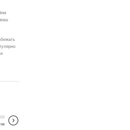
Чем
 ваш
збежать
гулярно
 и
ER
тов