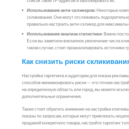
список таких IP-адресов и заблокировать их.
Использование анти-скликеров:
Некоторые комп
скликивания. Они могут отслеживать подозрительну
правильно настроить анти-скликер для максималь
Использование анализа статистики:
Важно постоя
Если вы заметили внезапное увеличение числа клик
таком случае, стоит проанализировать источники т
Как снизить риски скликивания
Настройка таргетинга и аудитории для показа реклам
способов минимизировать риски — это точная настрой
на определенную область или город, вы можете исключ
дополнительные ограничения.
Также стоит обратить внимание на настройки ключев
показы по запросам, которые могут привлекать нецел
продажей конкретного товара, настройте таргетинг тол