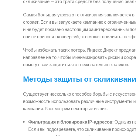
скликивание — это трата средств без получения реал
Самая большая угроза от скликивания заключается в т
сгорает. Если вы запускаете кампанию с ограниченны
и не будет показано настоящим заинтересованным пол
они не приносят конверсий, это может повлиять на э
Чтобы избежать таких потерь, Яндекс Директ предлаг
направлен на то, чтобы минимизировать риски и сохр
помогут вам защититься от нежелательных кликов.
Методы защиты от скликивани
Существует несколько способов борьбы с искусстве
возможность использовать различные инструменты и
кампании. Рассмотрим некоторые из них.
Фильтрация и блокировка IP-адресов:
Одна из н
Если вы подозреваете, что скликивание происходит