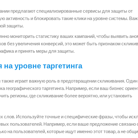
ании предлагают специализированные сервисы для защиты от
ю активность и блокировать такие клики на уровне системы. Ва
ной защиты.
нно мониторить статистику ваших кампаний, чтобы выявить ано
ов без увеличения конверсий, это может быть признаком скликив
рафика и принять меры для защиты.
 на уровне таргетинга
ы также играет важную роль в предотвращении скликивания. Один
ка географического таргетинга. Например, если ваш бизнес орие
ить регионы, где скликивание более вероятно, или установить
ых слов. Используйте точные и специфические фразы, чтобы иск
евых пользователей. Например, если ваше предложение связано 
ько на пользователей, которые ищут именно этот товар, а не общ