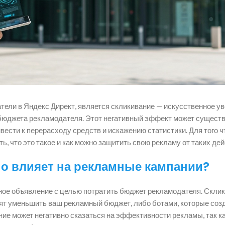
тели в Яндекс Директ, является скликивание — искусственное у
 бюджета рекламодателя. Этот негативный эффект может сущест
ести к перерасходу средств и искажению статистики. Для того 
, что это такое и как можно защитить свою рекламу от таких дей
оно влияет на рекламные кампании?
ное объявление с целью потратить бюджет рекламодателя. Скли
ят уменьшить ваш рекламный бюджет, либо ботами, которые соз
ние может негативно сказаться на эффективности рекламы, так к