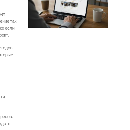
жет
ение так
же если
рект.
етодов
которые
сти
ресов.
здать