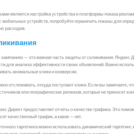
ами является настройка устройства и платформы показа реклам
 с мобильных устройств, попробуйте ограничить показы для опр
их расходов.
кликивания
 кампаниях — это важная часть защиты от скликивания. Яндекс 
и для анализа эффективности своих объявлений. Важно исполь
ивать аномальные клики и конверсии.
жно отслеживать, откуда поступают клики. Если вы замечаете, чт
точников или географических регионов, которые не приносят кон
кс Директ предоставляет отчеты о качестве трафика. Это помож
ят качественный трафик, а какие — нет.
точного таргетинга можно использовать динамический таргетинг,
ения пользователей, исключая нежелательные клики.