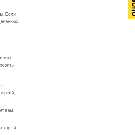
ы. Если
еделенных
Директ
зовать
о
версий,
ет вам
 который