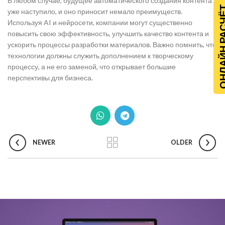
В любом случае, будущее автоматического создания контента
ОНЛАЙН Р
уже наступило, и оно приносит немало преимуществ.
Используя AI и нейросети, компании могут существенно
повысить свою эффективность, улучшить качество контента и
ускорить процессы разработки материалов. Важно помнить, что
технологии должны служить дополнением к творческому
процессу, а не его заменой, что открывает большие
перспективы для бизнеса.
NEWER
OLDER