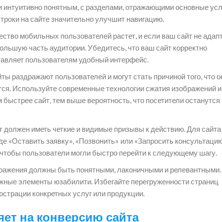
 интуитивно понятным, с разделами, отражающими основные усл
строки на сайте значительно улучшит навигацию.
ство мобильных пользователей растет, и если ваш сайт не адап
ольшую часть аудитории. Убедитесь, что ваш сайт корректно
тавляет пользователям удобный интерфейс.
ы раздражают пользователей и могут стать причиной того, что о
зится. Используйте современные технологии сжатия изображений и
 быстрее сайт, тем выше вероятность, что посетители останутся
 должен иметь четкие и видимые призывы к действию. Для сайта
де «Оставить заявку», «Позвонить» или «Запросить консультацию
чтобы пользователи могли быстро перейти к следующему шагу.
бражения должны быть понятными, лаконичными и релевантными.
ажные элементы юзабилити. Избегайте перегруженности страниц
страции конкретных услуг или продукции.
яет на конверсию сайта