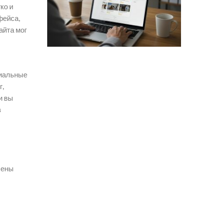
ко и
фейса,
айта мог
циальные
г,
и вы
в
лены