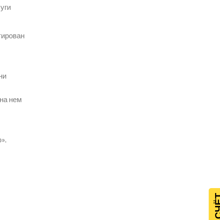
уги
тирован
ни
 на нем
».