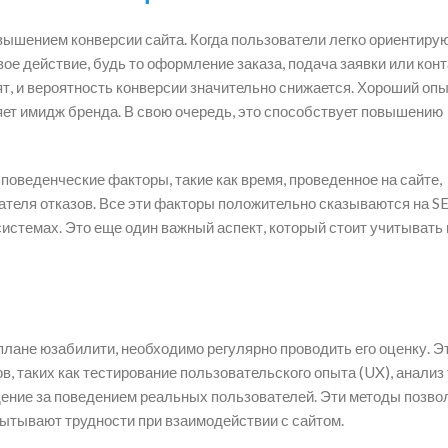
ышением конверсии сайта. Когда пользователи легко ориентирую
е действие, будь то оформление заказа, подача заявки или конт
т, и вероятность конверсии значительно снижается. Хороший оп
яет имидж бренда. В свою очередь, это способствует повышению
поведенческие факторы, такие как время, проведенное на сайте,
ателя отказов. Все эти факторы положительно сказываются на S
истемах. Это еще один важный аспект, который стоит учитывать 
 плане юзабилити, необходимо регулярно проводить его оценку. Э
, таких как тестирование пользовательского опыта (UX), анализ
юдение за поведением реальных пользователей. Эти методы позв
пытывают трудности при взаимодействии с сайтом.