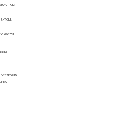
ию о том,
сайтом.
ие части
овне
Обеспечив
сию,