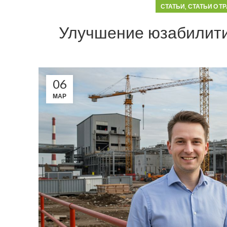
,
СТАТЬИ
СТАТЬИ О Т
Улучшение юзабилити
06
МАР