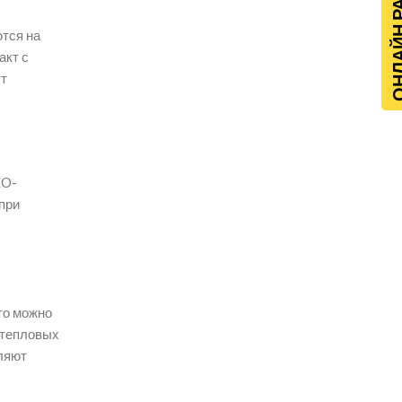
ОНЛАЙН Р
тся на
акт с
ыт
EO-
при
то можно
 тепловых
оляют