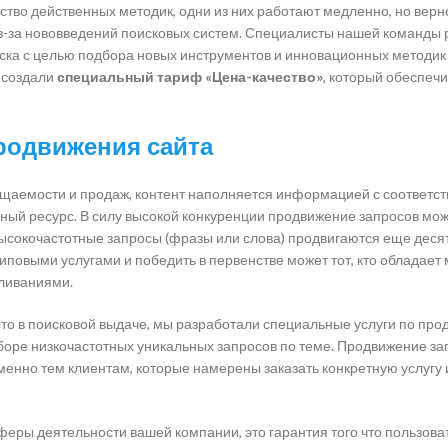
тво действенных методик, одни из них работают медленно, но верно
 из-за нововведений поисковых систем. Специалисты нашей команды
иска с целью подбора новых инструментов и инновационных методик
 создали
специальный тариф «Цена-качество»
, который обеспеч
родвижения сайта
ещаемости и продаж, контент наполняется информацией с соответ
ный ресурс. В силу высокой конкуренции продвижение запросов мож
 высокочастотные запросы (фразы или слова) продвигаются еще деся
иповыми услугами и победить в первенстве может тот, кто обладае
ливаниями.
есто в поисковой выдаче, мы разработали специальные услуги по пр
боре низкочастотных уникальных запросов по теме. Продвижение за
енно тем клиентам, которые намерены заказать конкретную услугу 
еры деятельности вашей компании, это гарантия того что пользова