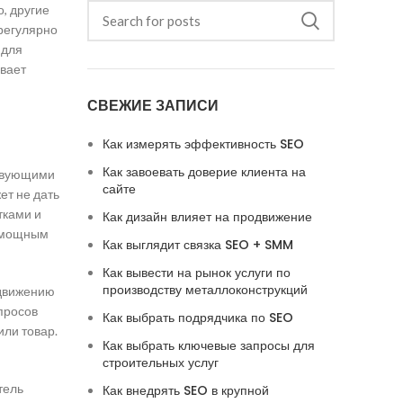
, другие
 регулярно
 для
ивает
СВЕЖИЕ ЗАПИСИ
Как измерять эффективность SEO
Как завоевать доверие клиента на
ствующими
сайте
ет не дать
тками и
Как дизайн влияет на продвижение
т мощным
Как выглядит связка SEO + SMM
Как вывести на рынок услуги по
производству металлоконструкций
одвижению
просов
Как выбрать подрядчика по SEO
или товар.
Как выбрать ключевые запросы для
строительных услуг
тель
Как внедрять SEO в крупной