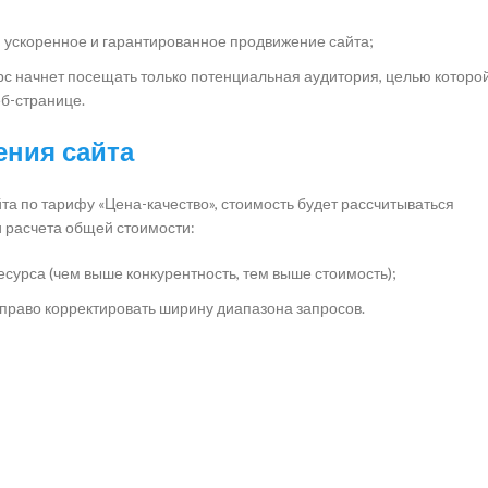
й ускоренное и гарантированное продвижение сайта;
урс начнет посещать только потенциальная аудитория, целью которо
еб-странице.
ения сайта
та по тарифу «Цена-качество», стоимость будет рассчитываться
и расчета общей стоимости:
есурса (чем выше конкурентность, тем выше стоимость);
 право корректировать ширину диапазона запросов.