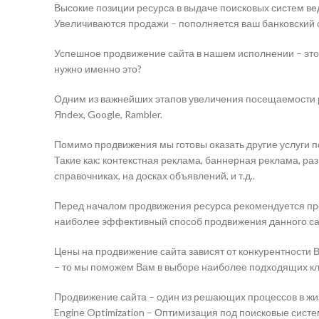
Высокие позиции ресурса в выдаче поисковых систем ве
Увеличиваются продажи – пополняется ваш банковский с
Успешное продвижение сайта в нашем исполнении – это
нужно именно это?
Одним из важнейших этапов увеличения посещаемости ре
Яndex, Google, Rambler.
Помимо продвижения мы готовы оказать другие услуги 
Такие как: контекстная реклама, баннерная реклама, р
справочниках, на досках объявлений, и т.д..
Перед началом продвижения ресурса рекомендуется про
наиболее эффективный способ продвижения данного са
Цены на продвижение сайта зависят от конкурентности 
– то мы поможем Вам в выборе наиболее подходящих к
Продвижение сайта – один из решающих процессов в жизн
Engine Optimization – Оптимизация под поисковые систе