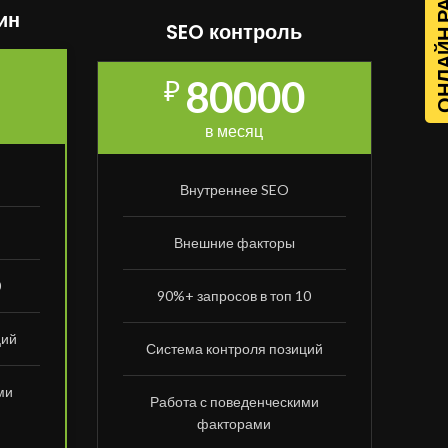
ОНЛАЙН Р
ин
SEO контроль
80000
₽
в месяц
Внутреннее SEO
Внешние факторы
0
90%+ запросов в топ 10
ций
Система контроля позиций
ми
Работа с поведенческими
факторами