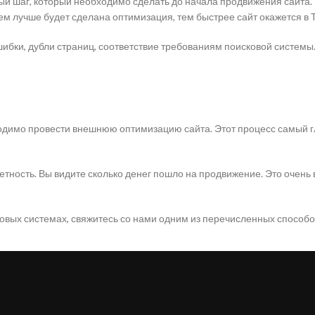
й шаг, который необходимо сделать до начала продвижения сайта. 
м лучше будет сделана оптимизация, тем быстрее сайт окажется в 
бки, дубли страниц, соответствие требованиям поисковой системы. Ка
ходимо провести внешнюю оптимизацию сайта. Этот процесс самый г
тность. Вы видите сколько денег пошло на продвижение. Это очень
ковых системах, свяжитесь со нами одним из перечисленных способо