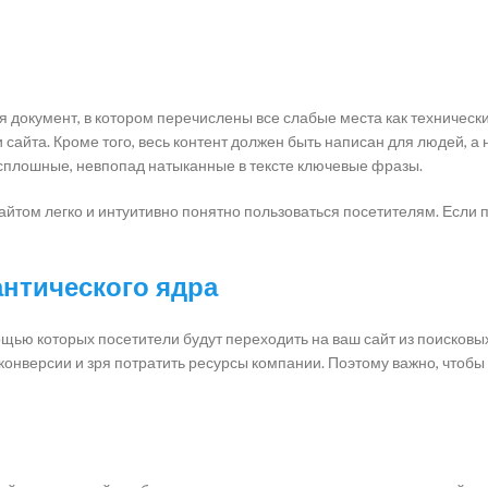
 документ, в котором перечислены все слабые места как технические
сайта. Кроме того, весь контент должен быть написан для людей, а 
ь сплошные, невпопад натыканные в тексте ключевые фразы.
айтом легко и интуитивно понятно пользоваться посетителям. Если по
антического ядра
ью которых посетители будут переходить на ваш сайт из поисковых с
онверсии и зря потратить ресурсы компании. Поэтому важно, чтоб