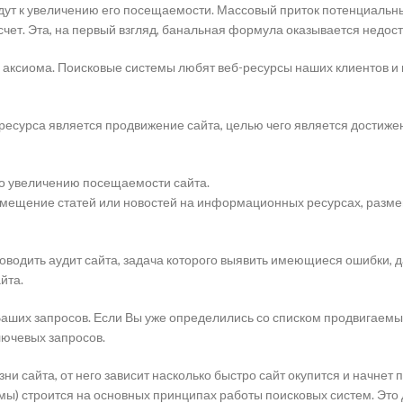
дут к увеличению его посещаемости. Массовый приток потенциальных
чет. Эта, на первый взгляд, банальная формула оказывается недос
 аксиома. Поисковые системы любят веб-ресурсы наших клиентов и 
сурса является продвижение сайта, целью чего является достижени
по увеличению посещаемости сайта.
азмещение статей или новостей на информационных ресурсах, разм
водить аудит сайта, задача которого выявить имеющиеся ошибки, 
йта.
Ваших запросов. Если Вы уже определились со списком продвигаемы
лючевых запросов.
и сайта, от него зависит насколько быстро сайт окупится и начнет 
мы) строится на основных принципах работы поисковых систем. Это д