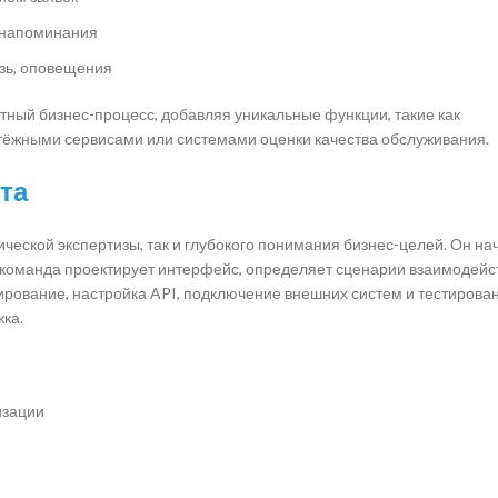
, напоминания
зь, оповещения
тный бизнес-процесс, добавляя уникальные функции, такие как
атёжными сервисами или системами оценки качества обслуживания.
та
ической экспертизы, так и глубокого понимания бизнес-целей. Он на
о команда проектирует интерфейс, определяет сценарии взаимодейс
рование, настройка API, подключение внешних систем и тестирован
ка.
изации