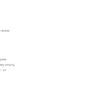
е всем
зуем
му опыту,
— от