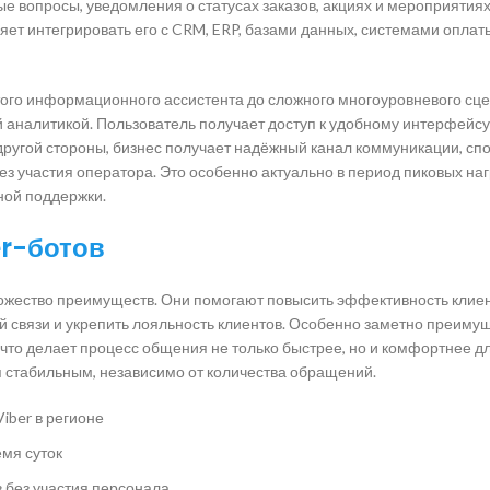
е вопросы, уведомления о статусах заказов, акциях и мероприятиях
ляет интегрировать его с CRM, ERP, базами данных, системами оплат
того информационного ассистента до сложного многоуровневого сце
аналитикой. Пользователь получает доступ к удобному интерфейсу,
другой стороны, бизнес получает надёжный канал коммуникации, сп
з участия оператора. Это особенно актуально в период пиковых нагр
ной поддержки.
r-ботов
ножество преимуществ. Они помогают повысить эффективность клиен
ой связи и укрепить лояльность клиентов. Особенно заметно преиму
 что делает процесс общения не только быстрее, но и комфортнее д
я стабильным, независимо от количества обращений.
iber в регионе
емя суток
 без участия персонала