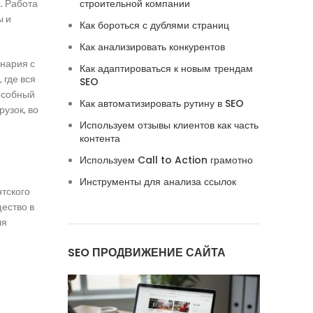
строительной компании
. Работа
ы и
Как бороться с дублями страниц
Как анализировать конкурентов
нария с
Как адаптироваться к новым трендам
 где вся
SEO
особный
Как автоматизировать рутину в SEO
узок, во
Используем отзывы клиентов как часть
контента
Используем Call to Action грамотно
Инструменты для анализа ссылок
тского
щество в
ля
SEO ПРОДВИЖЕНИЕ САЙТА