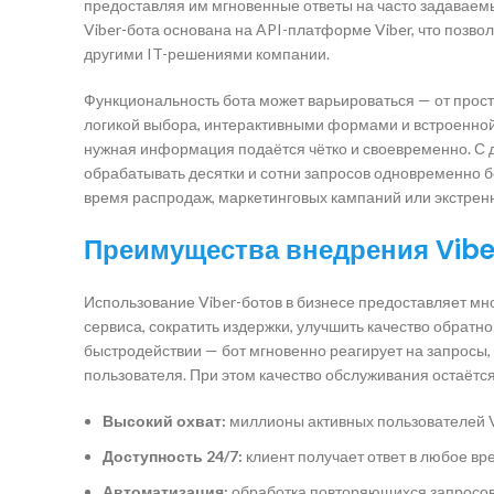
предоставляя им мгновенные ответы на часто задаваемы
Viber-бота основана на API-платформе Viber, что позво
другими IT-решениями компании.
Функциональность бота может варьироваться — от прос
логикой выбора, интерактивными формами и встроенной 
нужная информация подаётся чётко и своевременно. С 
обрабатывать десятки и сотни запросов одновременно бе
время распродаж, маркетинговых кампаний или экстрен
Преимущества внедрения Vibe
Использование Viber-ботов в бизнесе предоставляет м
сервиса, сократить издержки, улучшить качество обратн
быстродействии — бот мгновенно реагирует на запросы,
пользователя. При этом качество обслуживания остаётс
Высокий охват:
миллионы активных пользователей V
Доступность 24/7:
клиент получает ответ в любое вр
Автоматизация:
обработка повторяющихся запросов