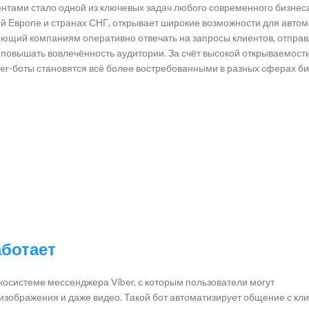
нтами стало одной из ключевых задач любого современного бизнеса.
й Европе и странах СНГ, открывает широкие возможности для авто
яющий компаниям оперативно отвечать на запросы клиентов, отправ
 повышать вовлечённость аудитории. За счёт высокой открываемост
er-боты становятся всё более востребованными в разных сферах би
аботает
косистеме мессенджера Viber, с которым пользователи могут
 изображения и даже видео. Такой бот автоматизирует общение с кл