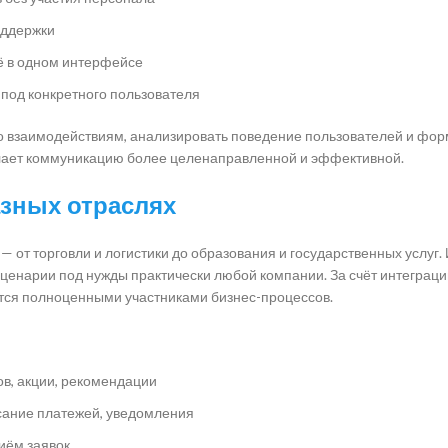
оддержки
сё в одном интерфейсе
под конкретного пользователя
 по взаимодействиям, анализировать поведение пользователей и фо
елает коммуникацию более целенаправленной и эффективной.
азных отраслях
 от торговли и логистики до образования и государственных услуг.
ценарии под нужды практически любой компании. За счёт интеграци
тся полноценными участниками бизнес-процессов.
ов, акции, рекомендации
сание платежей, уведомления
иём заявок