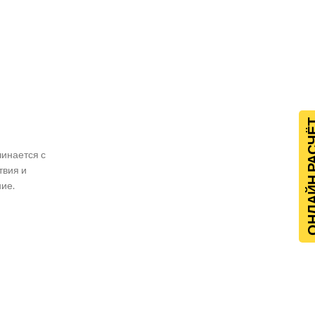
ОНЛАЙН Р
чинается с
твия и
ие.