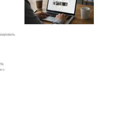
рмировать
 Их
и с