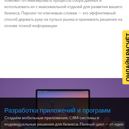
поможет оптимизировать процессы сбора данных и
использовать их с максимальной отдачей для развития вашего
бизнеса. Парсинг по ключевым словам — это эффективный
способ держать руку на пульсе рынка и принимать решения на
основе точной информации.
ОНЛАЙН Р
Разработка приложений и программ
Создаём мобильные приложения, CRM-системы и
индивидуальные решения для бизнеса. Полный цикл — от идеи