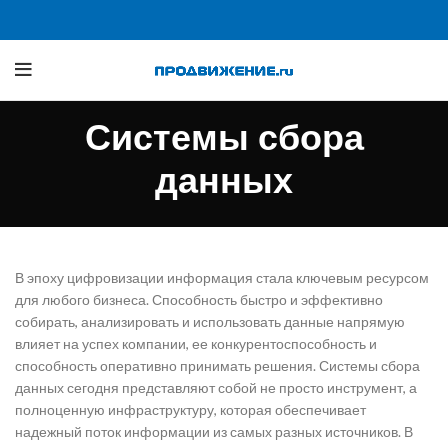
Системы сбора
данных
В эпоху цифровизации информация стала ключевым ресурсом
для любого бизнеса. Способность быстро и эффективно
собирать, анализировать и использовать данные напрямую
влияет на успех компании, ее конкурентоспособность и
способность оперативно принимать решения. Системы сбора
данных сегодня представляют собой не просто инструмент, а
полноценную инфраструктуру, которая обеспечивает
надежный поток информации из самых разных источников. В