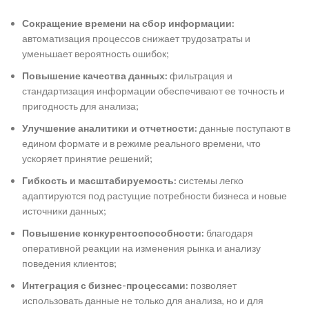
Сокращение времени на сбор информации:
автоматизация процессов снижает трудозатраты и
уменьшает вероятность ошибок;
Повышение качества данных:
фильтрация и
стандартизация информации обеспечивают ее точность и
пригодность для анализа;
Улучшение аналитики и отчетности:
данные поступают в
едином формате и в режиме реального времени, что
ускоряет принятие решений;
Гибкость и масштабируемость:
системы легко
адаптируются под растущие потребности бизнеса и новые
источники данных;
Повышение конкурентоспособности:
благодаря
оперативной реакции на изменения рынка и анализу
поведения клиентов;
Интеграция с бизнес-процессами:
позволяет
использовать данные не только для анализа, но и для