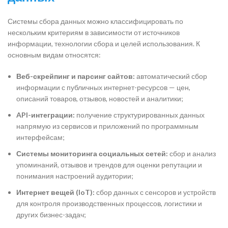
Системы сбора данных можно классифицировать по
нескольким критериям в зависимости от источников
информации, технологии сбора и целей использования. К
основным видам относятся:
Веб-скрейпинг и парсинг сайтов:
автоматический сбор
информации с публичных интернет-ресурсов — цен,
описаний товаров, отзывов, новостей и аналитики;
API-интеграции:
получение структурированных данных
напрямую из сервисов и приложений по программным
интерфейсам;
Системы мониторинга социальных сетей:
сбор и анализ
упоминаний, отзывов и трендов для оценки репутации и
понимания настроений аудитории;
Интернет вещей (IoT):
сбор данных с сенсоров и устройств
для контроля производственных процессов, логистики и
других бизнес-задач;