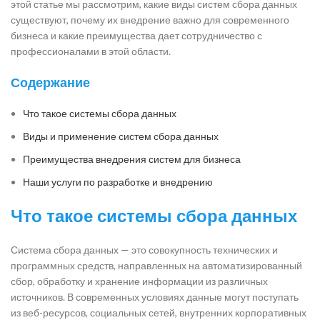
этой статье мы рассмотрим, какие виды систем сбора данных
существуют, почему их внедрение важно для современного
бизнеса и какие преимущества дает сотрудничество с
профессионалами в этой области.
Содержание
Что такое системы сбора данных
Виды и применение систем сбора данных
Преимущества внедрения систем для бизнеса
Наши услуги по разработке и внедрению
Что такое системы сбора данных
Система сбора данных — это совокупность технических и
программных средств, направленных на автоматизированный
сбор, обработку и хранение информации из различных
источников. В современных условиях данные могут поступать
из веб-ресурсов, социальных сетей, внутренних корпоративных