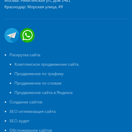
Москва: Никитинская ул., дом 14к1
Краснодар: Морская улица, 49
Раскрутка сайта
Комплексное продвижение сайта
Продвижение по трафику
Продвижение по словам
Продвижение сайта в Яндексе
Создание сайтов
SEO оптимизация сайта
SEO аудит
Обслуживание сайтов