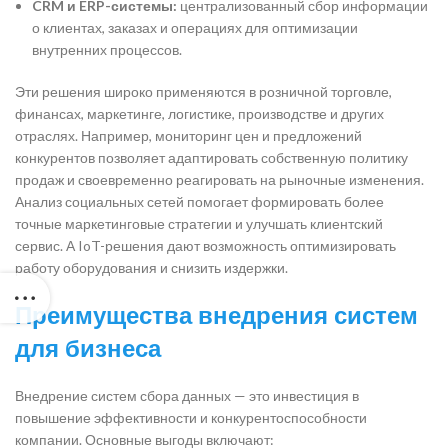
CRM и ERP-системы:
централизованный сбор информации
о клиентах, заказах и операциях для оптимизации
внутренних процессов.
Эти решения широко применяются в розничной торговле,
финансах, маркетинге, логистике, производстве и других
отраслях. Например, мониторинг цен и предложений
конкурентов позволяет адаптировать собственную политику
продаж и своевременно реагировать на рыночные изменения.
Анализ социальных сетей помогает формировать более
точные маркетинговые стратегии и улучшать клиентский
сервис. А IoT-решения дают возможность оптимизировать
работу оборудования и снизить издержки.
Преимущества внедрения систем
для бизнеса
Внедрение систем сбора данных — это инвестиция в
повышение эффективности и конкурентоспособности
компании. Основные выгоды включают: