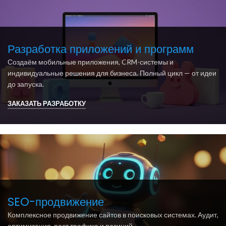
Разработка приложений и программ
Создаём мобильные приложения, CRM-системы и
индивидуальные решения для бизнеса. Полный цикл — от идеи
до запуска.
ЗАКАЗАТЬ РАЗРАБОТКУ
SEO-продвижение
Комплексное продвижение сайтов в поисковых системах. Аудит,
оптимизация, рост трафика и позиций.