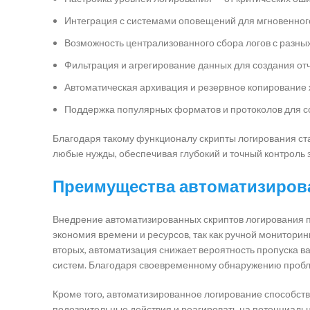
Интеграция с системами оповещений для мгновенног
Возможность централизованного сбора логов с разны
Фильтрация и агрегирование данных для создания отч
Автоматическая архивация и резервное копирование 
Поддержка популярных форматов и протоколов для 
Благодаря такому функционалу скрипты логирования ст
любые нужды, обеспечивая глубокий и точный контроль 
Преимущества автоматизиров
Внедрение автоматизированных скриптов логирования пр
экономия времени и ресурсов, так как ручной монитор
вторых, автоматизация снижает вероятность пропуска в
систем. Благодаря своевременному обнаружению пробле
Кроме того, автоматизированное логирование способств
подозрительные действия и реагировать на потенциаль