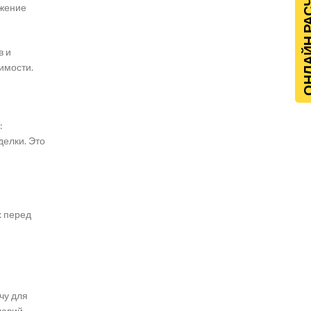
ОНЛАЙН Р
ожение
в и
имости.
:
делки. Это
х перед
чу для
ловий