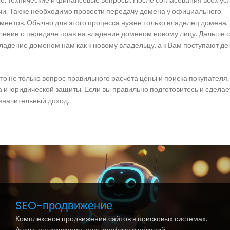
ачи. Также необходимо провести передачу домена у официального
ентов. Обычно для этого процесса нужен только владелец домена, т
вление о передаче прав на владение доменом новому лицу. Дальше 
владение доменом нам как к новому владельцу, а к Вам поступают д
это не только вопрос правильного расчёта цены и поиска покупателя
а и юридической защиты. Если вы правильно подготовитесь и сделает
 значительный доход.
SEO-продвижение
Комплексное продвижение сайтов в поисковых системах.
Аудит, оптимизация, рост трафика и позиций.