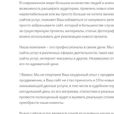
В современном мире большое количество людей и компан
возможность расширить аудиторию, привлечь новых клиен
нерентабельным или вы просто больше не хотите заним
сайтов услуг, поможет Ваш избавиться от ненужного акти
просто забрасываете сайт, который в большинстве случае
за существующие проекты, материалы, статьи, фотограф
можно использовать для реализации нового проекта.
Наша компания – это профессионалы в своем деле. Мы 
сайты услуг в различных сферах деятельности, таких ка
сайты услуг, интернет-магазины и другие. Независимо от
его по адекватной цене.
! Важно: Мы не покупаем Ваш неудачный опыт с продвиже
продвижение, а Ваш сайт не стал приносить и 10ти нов
оказывающей данные услуги, в том числе в судебном по
сегодняшний день по его метрикам, статистики и реальн
провести полноценный аудит и выявить реальную стоимос
приобрести наши клиенты.
Выкуп сайтов услуг является одной из основных наших 