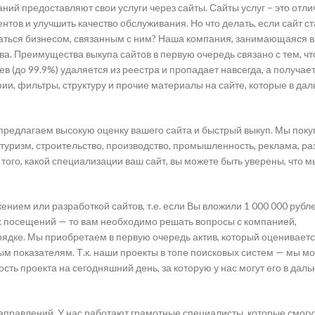
ий предоставляют свои услуги через сайты. Сайты услуг – это отли
тов и улучшить качество обслуживания. Но что делать, если сайт с
аться бизнесом, связанным с ним? Наша компания, занимающаяся 
ва. Преимущества выкупа сайтов в первую очередь связано с тем, чт
в (до 99.9%) удаляется из реестра и пропадает навсегда, а получае
ии, фильтры, структуру и прочие материалы на сайте, которые в д
предлагаем высокую оценку вашего сайта и быстрый выкуп. Мы пок
к туризм, строительство, производство, промышленность, реклама, р
 того, какой специализации ваш сайт, вы можете быть уверены, что 
нием или разработкой сайтов, т.е. если Вы вложили 1 000 000 рубл
ых посещений — то вам необходимо решать вопросы с компанией,
рядке. Мы приобретаем в первую очередь актив, который оцениваетс
ым показателям. Т.к. наши проекты в топе поисковых систем — мы м
ть проекта на сегодняшний день, за которую у нас могут его в дал
направлений. У нас работают грамотные специалисты, которые смогу