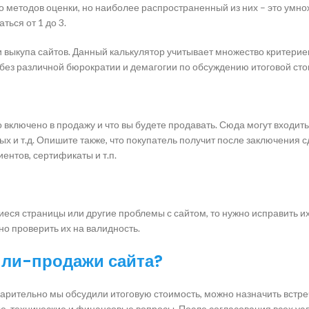
ко методов оценки, но наиболее распространенный из них – это умн
ься от 1 до 3.
выкупа сайтов. Данный калькулятор учитывает множество критерие
 без различной бюрократии и демагогии по обсуждению итоговой сто
включено в продажу и что вы будете продавать. Сюда могут входить
ых и т.д. Опишите также, что покупатель получит после заключения с
ентов, сертификаты и т.п.
иеся страницы или другие проблемы с сайтом, то нужно исправить и
жно проверить их на валидность.
пли-продажи сайта?
варительно мы обсудили итоговую стоимость, можно назначить встре
е, технические и финансовые вопросы. После согласования всех ус