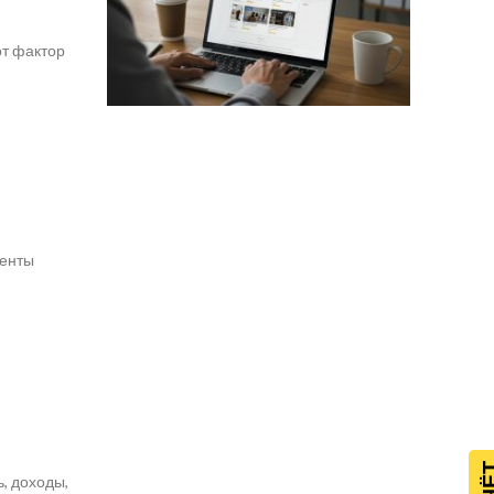
от фактор
иенты
, доходы,