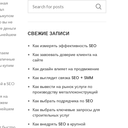
чная
тал
выкупом
о вы не
те деньги
СВЕЖИЕ ЗАПИСИ
альнейшем
Как измерять эффективность SEO
упаем
Как завоевать доверие клиента на
азличные
сайте
мы купим
Как дизайн влияет на продвижение
Как выглядит связка SEO + SMM
ей в SEO
Как вывести на рынок услуги по
производству металлоконструкций
я на
Как выбрать подрядчика по SEO
ожем
ьнейшем
Как выбрать ключевые запросы для
строительных услуг
Как внедрять SEO в крупной
т быстро