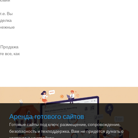
.е. Вы
сделка
енежные
. Продажа
е все, как
Аренда готового сайтов
Готовые сайты под ключ: размещение, сопровождение,
безопасность и техподдержка. Вам не придётся думать о
хостинге и настройках.