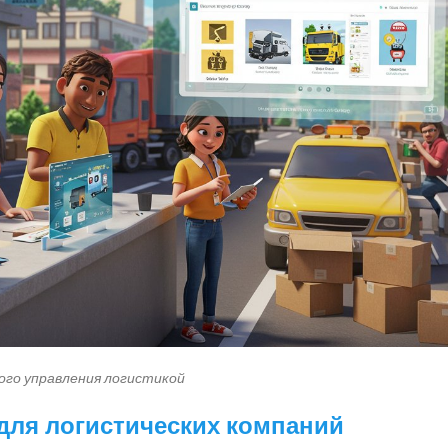
го управления логистикой
для логистических компаний