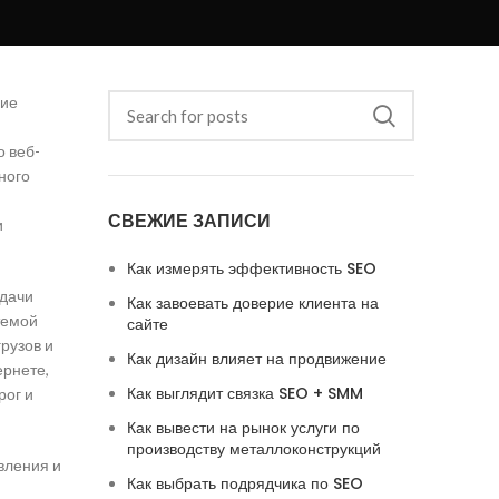
ние
о веб-
ного
СВЕЖИЕ ЗАПИСИ
и
Как измерять эффективность SEO
адачи
Как завоевать доверие клиента на
темой
сайте
рузов и
Как дизайн влияет на продвижение
ернете,
Как выглядит связка SEO + SMM
рог и
Как вывести на рынок услуги по
производству металлоконструкций
вления и
Как выбрать подрядчика по SEO