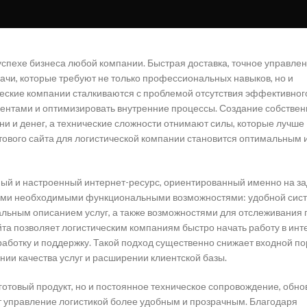
успехе бизнеса любой компании. Быстрая доставка, точное управле
дачи, которые требуют не только профессиональных навыков, но и
еские компании сталкиваются с проблемой отсутствия эффективног
лиентами и оптимизировать внутренние процессы. Создание собствен
ни и денег, а технические сложности отнимают силы, которые лучше
отового сайта для логистической компании становится оптимальным 
ный и настроенный интернет-ресурс, ориентированный именно на з
 всеми необходимыми функциональными возможностями: удобной сис
альным описанием услуг, а также возможностями для отслеживания г
йта позволяет логистическим компаниям быстро начать работу в инт
работку и поддержку. Такой подход существенно снижает входной по
нии качества услуг и расширении клиентской базы.
м готовый продукт, но и постоянное техническое сопровождение, обно
 управление логистикой более удобным и прозрачным. Благодаря