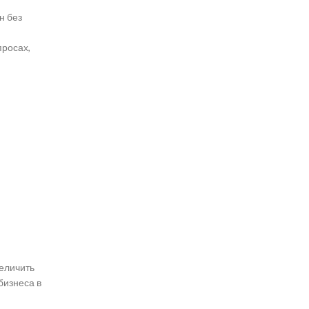
н без
просах,
величить
бизнеса в