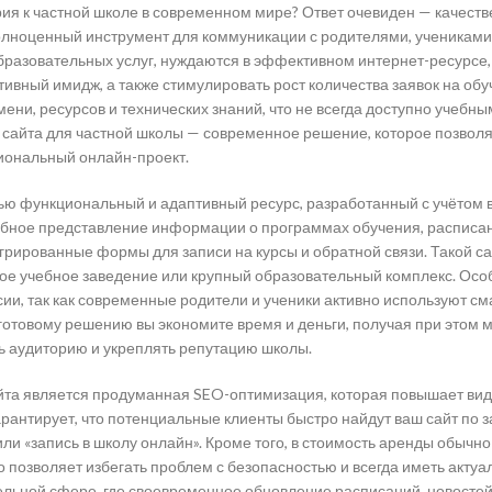
рия к частной школе в современном мире? Ответ очевиден — качест
 полноценный инструмент для коммуникации с родителями, учениками
бразовательных услуг, нуждаются в эффективном интернет-ресурсе,
тивный имидж, а также стимулировать рост количества заявок на обу
ени, ресурсов и технических знаний, что не всегда доступно учебны
 сайта для частной школы — современное решение, которое позвол
сиональный онлайн-проект.
тью функциональный и адаптивный ресурс, разработанный с учётом 
обное представление информации о программах обучения, расписан
грированные формы для записи на курсы и обратной связи. Такой са
ое учебное заведение или крупный образовательный комплекс. Осо
ии, так как современные родители и ученики активно используют с
 готовому решению вы экономите время и деньги, получая при этом
ь аудиторию и укреплять репутацию школы.
та является продуманная SEO-оптимизация, которая повышает ви
арантирует, что потенциальные клиенты быстро найдут ваш сайт по 
ли «запись в школу онлайн». Кроме того, в стоимость аренды обычно
 позволяет избегать проблем с безопасностью и всегда иметь акту
ельной сфере, где своевременное обновление расписаний, новостей