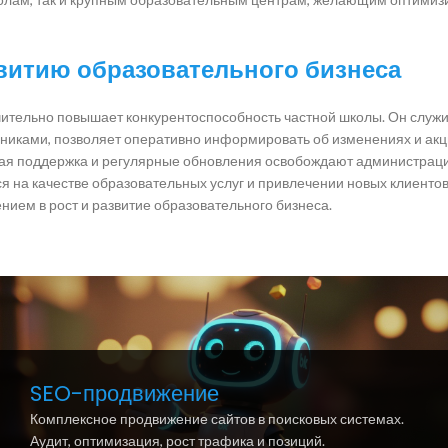
звитию образовательного бизнеса
ительно повышает конкурентоспособность частной школы. Он служи
никами, позволяет оперативно информировать об изменениях и акц
кая поддержка и регулярные обновления освобождают администра
ся на качестве образовательных услуг и привлечении новых клиентов
нием в рост и развитие образовательного бизнеса.
SEO-продвижение
Комплексное продвижение сайтов в поисковых системах.
Аудит, оптимизация, рост трафика и позиций.