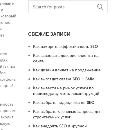
венный и
 и
 который
чение.
м
СВЕЖИЕ ЗАПИСИ
яет
Как измерять эффективность SEO
всех
Как завоевать доверие клиента на
иях,
сайте
йт легко
Как дизайн влияет на продвижение
бое
Как выглядит связка SEO + SMM
мартфоны
 мощный
Как вывести на рынок услуги по
производству металлоконструкций
Как выбрать подрядчика по SEO
димость
запросам
Как выбрать ключевые запросы для
строительных услуг
 входит
альную
Как внедрять SEO в крупной
 и