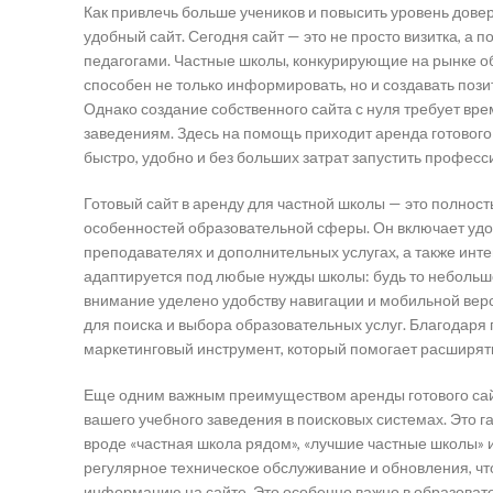
Как привлечь больше учеников и повысить уровень дове
удобный сайт. Сегодня сайт — это не просто визитка, а
педагогами. Частные школы, конкурирующие на рынке о
способен не только информировать, но и создавать пози
Однако создание собственного сайта с нуля требует врем
заведениям. Здесь на помощь приходит аренда готового
быстро, удобно и без больших затрат запустить профес
Готовый сайт в аренду для частной школы — это полнос
особенностей образовательной сферы. Он включает уд
преподавателях и дополнительных услугах, а также инте
адаптируется под любые нужды школы: будь то небольш
внимание уделено удобству навигации и мобильной верс
для поиска и выбора образовательных услуг. Благодаря
маркетинговый инструмент, который помогает расширят
Еще одним важным преимуществом аренды готового сай
вашего учебного заведения в поисковых системах. Это г
вроде «частная школа рядом», «лучшие частные школы» и
регулярное техническое обслуживание и обновления, что
информацию на сайте. Это особенно важно в образоват