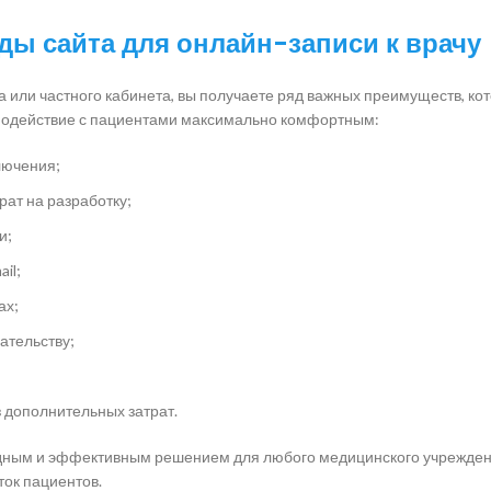
ы сайта для онлайн-записи к врачу
а или частного кабинета, вы получаете ряд важных преимуществ, ко
имодействие с пациентами максимально комфортным:
ключения;
рат на разработку;
и;
il;
ах;
ательству;
 дополнительных затрат.
дным и эффективным решением для любого медицинского учрежден
ток пациентов.