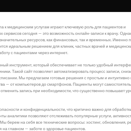
упа к медицинским услугам играют ключевую роль для пациентов и
 сервисов сегодня — это возможность онлайн-записи к врачу. Одна
 значительных ресурсов, как финансовых, так и временных. Именно 
овится идеальным решением для клиник, частных врачей и медицинск
боту с пациентами через интернет.
енный инструмент, который обеспечивает не только удобный интерфе
ники. Такой сайт позволяет автоматизировать процесс записи, сниз
асписании. Мы предлагаем готовые решения с простым и интуитивно
ва — от компьютеров до смартфонов. Пациенты могут самостоятел
 отменить запись при необходимости, что существенно повышает ур
опасности и конфиденциальности, что критично важно для обработк
ты аналитики позволяют отслеживать популярные услуги, активнос
Мы берем на себя все технические вопросы: хостинг, обновления, р
 на главном — заботе о здоровье пациентов.