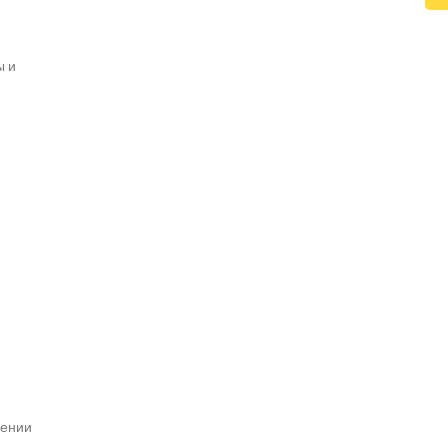
ы и
шении