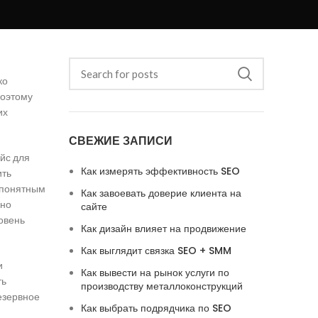
ко
поэтому
их
СВЕЖИЕ ЗАПИСИ
йс для
Как измерять эффективность SEO
ить
 понятным
Как завоевать доверие клиента на
ьно
сайте
овень
Как дизайн влияет на продвижение
Как выглядит связка SEO + SMM
и
Как вывести на рынок услуги по
ть
производству металлоконструкций
езервное
Как выбрать подрядчика по SEO