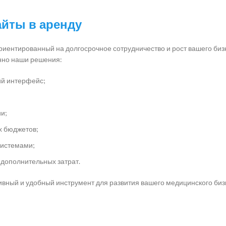
айты в аренду
ориентированный на долгосрочное сотрудничество и рост вашего биз
нно наши решения:
ий интерфейс;
ии;
х бюджетов;
системами;
дополнительных затрат.
ивный и удобный инструмент для развития вашего медицинского биз