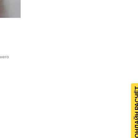
него
ОНЛАЙН Р