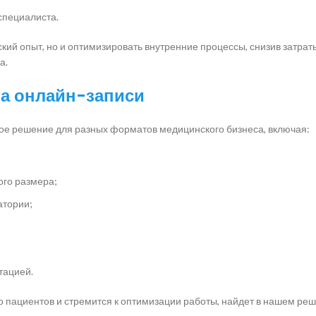
специалиста.
кий опыт, но и оптимизировать внутренние процессы, снизив затрат
а.
та онлайн-записи
ое решение для разных форматов медицинского бизнеса, включая:
ого размера;
атории;
тацией.
о пациентов и стремится к оптимизации работы, найдет в нашем ре