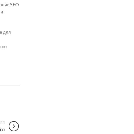
фолио
SEO
 и
е для
того
ER
SEO