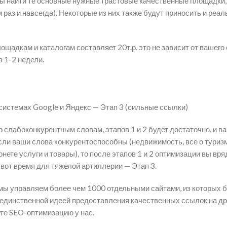
обы найти те основные нужные трастовые качественные площадки,
аз и навсегда). Некоторые из них также будут приносить и реа
адкам и каталогам составляет 20т.р. это не зависит от вашего 
 1-2 недели.
системах Google и Яндекс — Этап 3 (сильные ссылки)
о слабоконкурентным словам, этапов 1 и 2 будет достаточно, и ва
ли ваши слова конкурентоспособны (недвижимость, все о туризм
нете услуги и товары), то после этапов 1 и 2 оптимизации вы вря
 вот время для тяжелой артиллерии — Этап 3.
о мы управляем более чем 1000 отдельными сайтами, из которых
единственной идеей предоставления качественных ссылок на др
ете SEO-оптимизацию у нас.