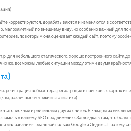
зация)
айте корректируются, дорабатываются и изменяются в соответст
ло, малозаметный по внешнему виду, но особенно важный для по
критериев, по которым она оценивает каждый сайт, поэтому особе
.р. для небольшого статического, хорошо построенного сайта до 
нечно же, возможны любые ситуации между этими двумя крайност
йта)
я: регистрация вебмастера, регистрация в поисковых картах и с
дкам, различные метрики и статистики)
ются списками и рейтингами других сайтов. В каждом из них вы 
но помочь в вашему SEO продвижению. Загвоздка в том, что боль
 или малозначимы реальной пользы Google и Яндекс.. Поэтому с