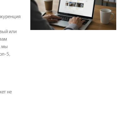
нкуренция
овый или
 вам
а мы
оп-5,
жет не