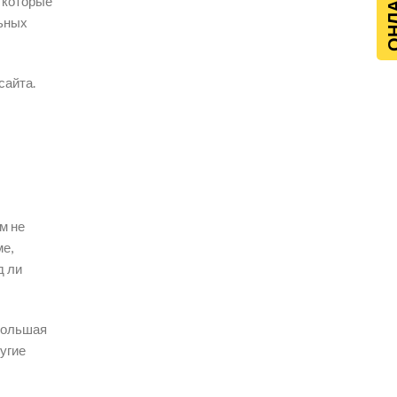
 которые
льных
сайта.
м не
е,
д ли
 большая
угие