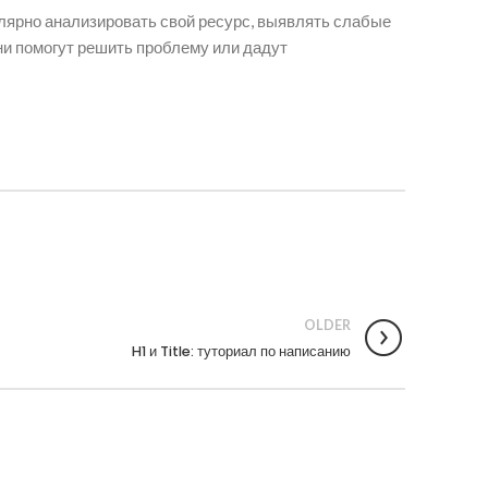
улярно анализировать свой ресурс, выявлять слабые
и помогут решить проблему или дадут
OLDER
H1 и Title: туториал по написанию