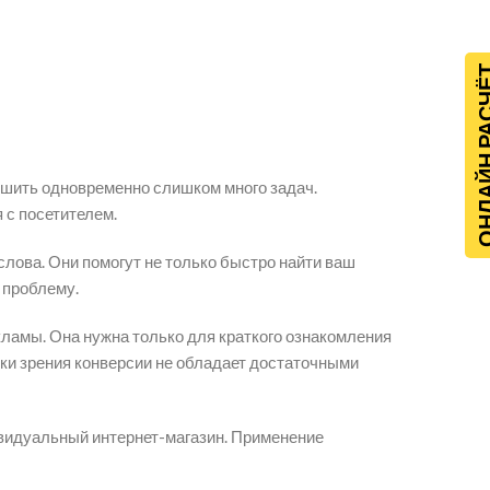
ОНЛАЙН Р
ешить одновременно слишком много задач.
 с посетителем.
лова. Они помогут не только быстро найти ваш
ю проблему.
ламы. Она нужна только для краткого ознакомления
очки зрения конверсии не обладает достаточными
ивидуальный интернет-магазин. Применение