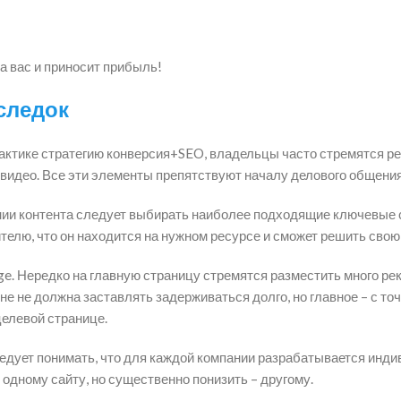
а вас и приносит прибыль!
следок
рактике стратегию конверсия+SEO, владельцы часто стремятся р
видео. Все эти элементы препятствуют началу делового общения
нии контента следует выбирать наиболее подходящие ключевые с
тителю, что он находится на нужном ресурсе и сможет решить сво
. Нередко на главную страницу стремятся разместить много рек
чине не должна заставлять задерживаться долго, но главное – с т
целевой странице.
ледует понимать, что для каждой компании разрабатывается инд
одному сайту, но существенно понизить – другому.